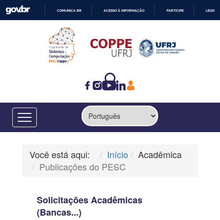
COMUNICA BR
ACESSO À INFORMAÇÃO
PARTICIPE
LEGISL
IR
PARA
O
CONTEÚDO
Você está aqui:
Início
Acadêmica
Publicações do PESC
Solicitações Acadêmicas
(Bancas...)