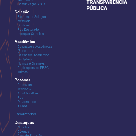
Comunicação Visual
Seleção
Sistema de Seleção
Mestrado
Doutorado
Pós-Doutorado
Iniciação Científica
Acadêmica
Solicitações Acadêmicas
(Bancas...)
Calendário Acadêmico
Disciplinas
Normas e Diretrizes
Publicações do PESC
Turmas
Pessoas
Professores
Técnicos-
Administrativos
Pós-
Doutorandos
Alunos
Laboratórios
Destaques
Notícias
Eventos
Ciclo de Seminários