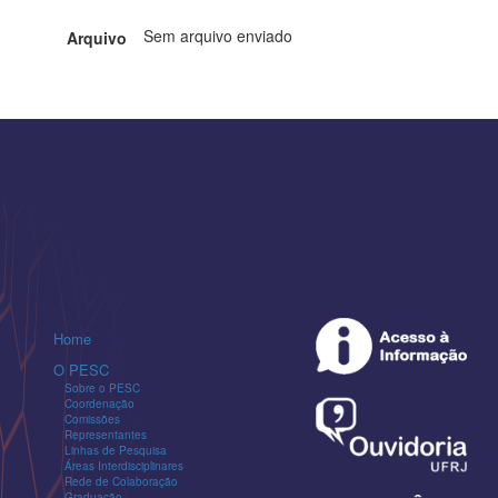
Sem arquivo enviado
Arquivo
Home
O PESC
Sobre o PESC
Coordenação
Comissões
Representantes
Linhas de Pesquisa
Áreas Interdisciplinares
Rede de Colaboração
Graduação