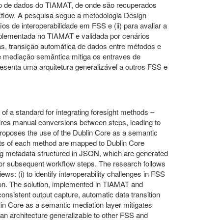
o de dados do TIAMAT, de onde são recuperados
low. A pesquisa segue a metodologia Design
os de interoperabilidade em FSS e (ii) para avaliar a
mplementada no TIAMAT e validada por cenários
as, transição automática de dados entre métodos e
 mediação semântica mitiga os entraves de
esenta uma arquitetura generalizável a outros FSS e
f a standard for integrating foresight methods –
res manual conversions between steps, leading to
 proposes the use of the Dublin Core as a semantic
ts of each method are mapped to Dublin Core
cing metadata structured in JSON, which are generated
for subsequent workflow steps. The research follows
 (i) to identify interoperability challenges in FSS
ation. The solution, implemented in TIAMAT and
onsistent output capture, automatic data transition
in Core as a semantic mediation layer mitigates
 an architecture generalizable to other FSS and