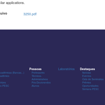
ilar applications.
uivo
3250.pdf
Pessoas
Laboratórios
Destaques
Acadêmicas (Bancas...)
Professores
Notícias
cadêmico
Técnicos-
Eventos
Administrativos
Ciclo de Seminários
trizes
Pós-Doutorandos
Prêmios
 do PESC
Alunos
Oportunidades
Semana PESC