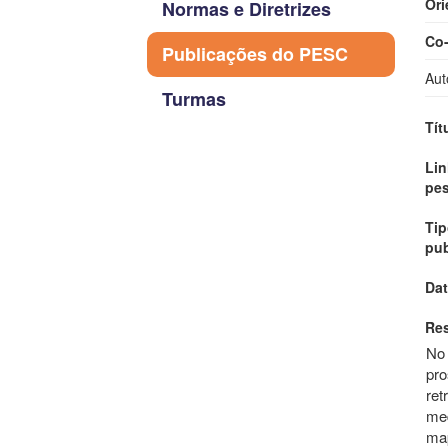
Ori
Normas e Diretrizes
Co-
Publicações do PESC
Aut
Turmas
Tít
Lin
pe
Tip
pub
Dat
Re
No 
pro
ret
med
map