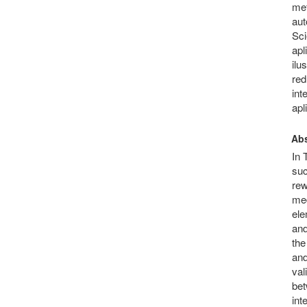
met
aut
Sci
apl
ilu
red
int
apl
Abs
In 
suc
rew
med
ele
and
the
and
val
bet
int