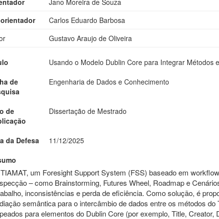
entador
Jano Moreira de Souza
orientador
Carlos Eduardo Barbosa
or
Gustavo Araujo de Oliveira
ulo
Usando o Modelo Dublin Core para Integrar Métodos 
ha de
Engenharia de Dados e Conhecimento
squisa
o de
Dissertação de Mestrado
licação
a da Defesa
11/12/2025
sumo
TIAMAT, um Foresight Support System (FSS) baseado em workflows,
specção – como Brainstorming, Futures Wheel, Roadmap e Cenários
rabalho, inconsistências e perda de eficiência. Como solução, é p
iação semântica para o intercâmbio de dados entre os métodos do
eados para elementos do Dublin Core (por exemplo, Title, Creator, D