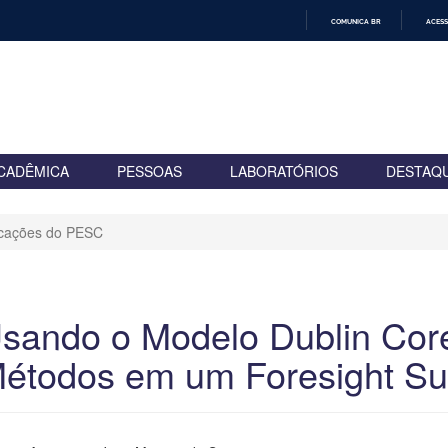
COMUNICA BR
ACESS
IR
PARA
O
CONTEÚDO
CADÊMICA
PESSOAS
LABORATÓRIOS
DESTAQ
icações do PESC
sando o Modelo Dublin Core
étodos em um Foresight Su