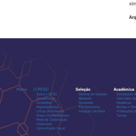
sim
Arq
Home
O PESC
Seleção
Acadêmica
Sobre o PESC
Sistema de Seleção
Solicitações 
Coordenação
Mestrado
Calendário A
Comissões
Doutorado
Disciplinas
Representantes
Pós-Doutorado
Normas e Dire
Linhas de Pesquisa
Iniciação Científica
Publicações
Áreas Interdisciplinares
Turmas
Rede de Colaboração
Graduação
Comunicação Visual