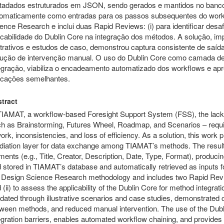
adados estruturados em JSON, sendo gerados e mantidos no banc
omaticamente como entradas para os passos subsequentes do workf
ence Research e inclui duas Rapid Reviews: (i) para identificar desafi
icabilidade do Dublin Core na integração dos métodos. A solução, i
strativos e estudos de caso, demonstrou captura consistente de saíd
ução de intervenção manual. O uso do Dublin Core como camada de
egração, viabiliza o encadeamento automatizado dos workflows e apr
icações semelhantes.
tract
TIAMAT, a workflow-based Foresight Support System (FSS), the lack o
h as Brainstorming, Futures Wheel, Roadmap, and Scenarios – requi
ork, inconsistencies, and loss of efficiency. As a solution, this work
iation layer for data exchange among TIAMAT’s methods. The resul
ments (e.g., Title, Creator, Description, Date, Type, Format), produ
 stored in TIAMAT’s database and automatically retrieved as inputs 
 Design Science Research methodology and includes two Rapid Reviews:
 (ii) to assess the applicability of the Dublin Core for method integr
idated through illustrative scenarios and case studies, demonstrated c
ween methods, and reduced manual intervention. The use of the Dubl
egration barriers, enables automated workflow chaining, and provides