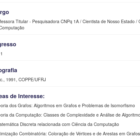
rgo
fessora Titular - Pesquisadora CNPq 1A / Cientista de Nosso Estado / 
Computação
gresso
91
ografia
c., 1991, COPPE/UFRJ
eas de Interesse:
eoria dos Grafos: Algoritmos em Grafos e Problemas de Isomorfismo
eoria da Computação: Classes de Complexidade e Análise de Algoritm
atemática Discreta relacionada com Ciência da Computação
timização Combinatória: Coloração de Vértices e de Arestas em Grafos