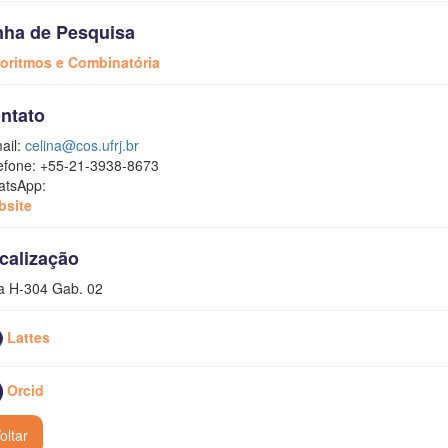
nha de Pesquisa
oritmos e Combinatória
ntato
ail:
celina@cos.ufrj.br
efone: +55-21-3938-8673
tsApp:
bsite
calização
a H-304 Gab. 02
Lattes
Orcid
oltar