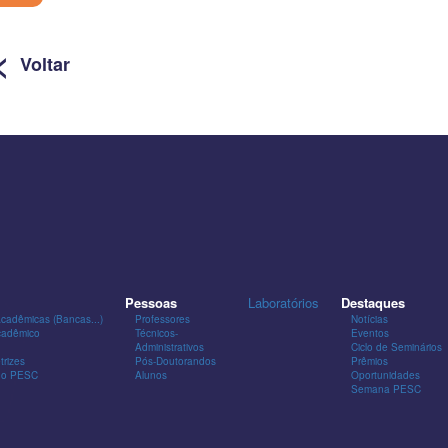
<
Voltar
Pessoas
Laboratórios
Destaques
Acadêmicas (Bancas...)
Professores
Notícias
cadêmico
Técnicos-
Eventos
Administrativos
Ciclo de Seminários
trizes
Pós-Doutorandos
Prêmios
 do PESC
Alunos
Oportunidades
Semana PESC