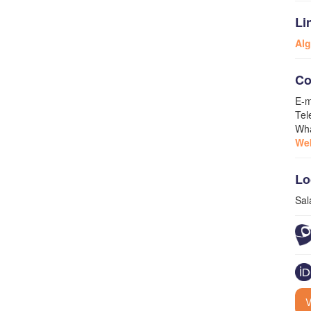
Li
Alg
Co
E-m
Tel
Wha
We
Lo
Sal
V