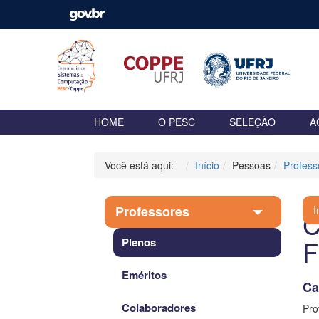
HOME
O PESC
SELEÇÃO
A
Você está aqui:
Início
Pessoas
Profess
Professores
I
C
F
Plenos
Eméritos
Ca
Colaboradores
Pro