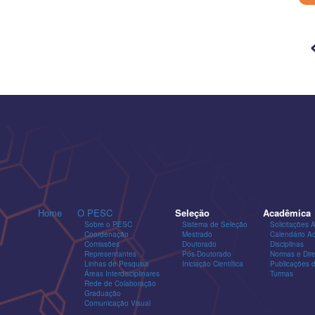
Home
O PESC
Seleção
Acadêmica
Sobre o PESC
Sistema de Seleção
Solicitações 
Coordenação
Mestrado
Calendário A
Comissões
Doutorado
Disciplinas
Representantes
Pós-Doutorado
Normas e Dire
Linhas de Pesquisa
Iniciação Científica
Publicações
Áreas Interdisciplinares
Turmas
Rede de Colaboração
Graduação
Comunicação Visual