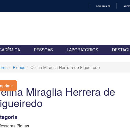
COMUNICA BR
ACESS
IR
PARA
O
CONTEÚDO
CADÊMICA
PESSOAS
LABORATÓRIOS
DESTAQ
ores
Plenos
Celina Miraglia Herrera de Figueiredo
mprimir
elina Miraglia Herrera de
igueiredo
tegoria
fessoras Plenas