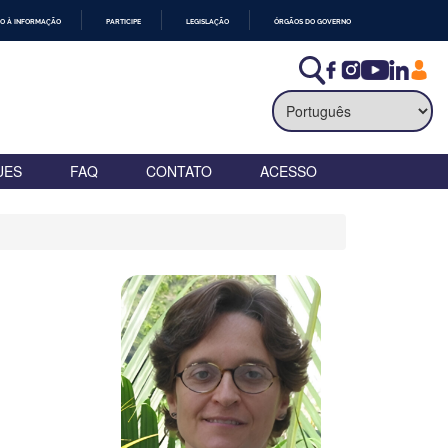
O À INFORMAÇÃO
PARTICIPE
LEGISLAÇÃO
ÓRGÃOS DO GOVERNO
UES
FAQ
CONTATO
ACESSO