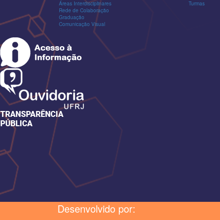
Áreas Interdisciplinares
Turmas
Rede de Colaboração
Graduação
Comunicação Visual
Desenvolvido por: