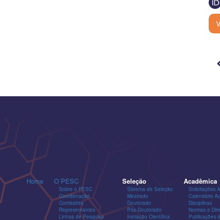
V
Home
O PESC
Seleção
Acadêmica
Sobre o PESC
Sistema de Seleção
Solicitações 
Coordenação
Mestrado
Calendário A
Comissões
Doutorado
Disciplinas
Representantes
Pós-Doutorado
Normas e Dire
Linhas de Pesquisa
Iniciação Científica
Publicações