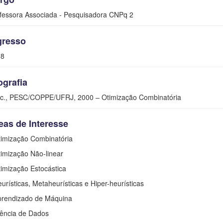
fessora Associada - Pesquisadora CNPq 2
gresso
18
ografia
c., PESC/COPPE/UFRJ, 2000 – Otimização Combinatória
eas de Interesse
timização Combinatória
timização Não-linear
timização Estocástica
eurísticas, Metaheurísticas e Hiper-heurísticas
prendizado de Máquina
iência de Dados