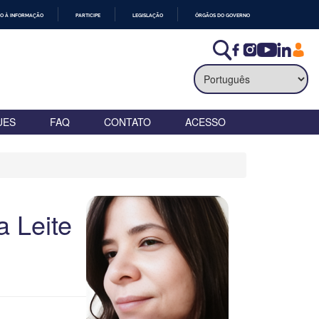
O À INFORMAÇÃO
PARTICIPE
LEGISLAÇÃO
ÓRGÃOS DO GOVERNO
UES
FAQ
CONTATO
ACESSO
a Leite