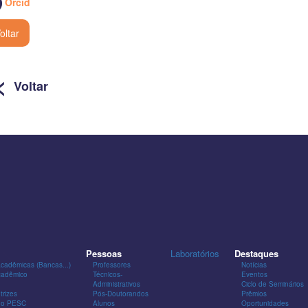
Orcid
oltar
<
Voltar
Pessoas
Laboratórios
Destaques
Acadêmicas (Bancas...)
Professores
Notícias
cadêmico
Técnicos-
Eventos
Administrativos
Ciclo de Seminários
trizes
Pós-Doutorandos
Prêmios
 do PESC
Alunos
Oportunidades