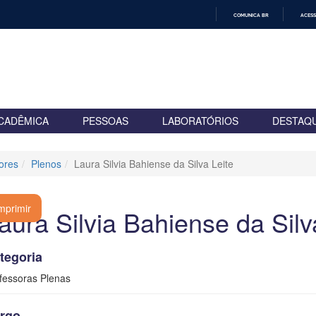
COMUNICA BR
ACESS
IR
PARA
O
CONTEÚDO
CADÊMICA
PESSOAS
LABORATÓRIOS
DESTAQ
ores
Plenos
Laura Silvia Bahiense da Silva Leite
mprimir
aura Silvia Bahiense da Silv
tegoria
fessoras Plenas
rgo