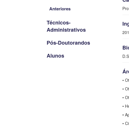
Anteriores
Pro
Técnicos-
In
Administrativos
20
Pós-Doutorandos
Bi
Alunos
D.S
Ár
• O
• O
• O
• H
• A
• C