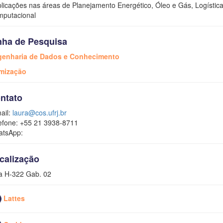
plicações nas áreas de Planejamento Energético, Óleo e Gás, Logística
putacional
nha de Pesquisa
enharia de Dados e Conhecimento
mização
ntato
ail:
laura@cos.ufrj.br
efone: +55 21 3938-8711
tsApp:
calização
a H-322 Gab. 02
Lattes