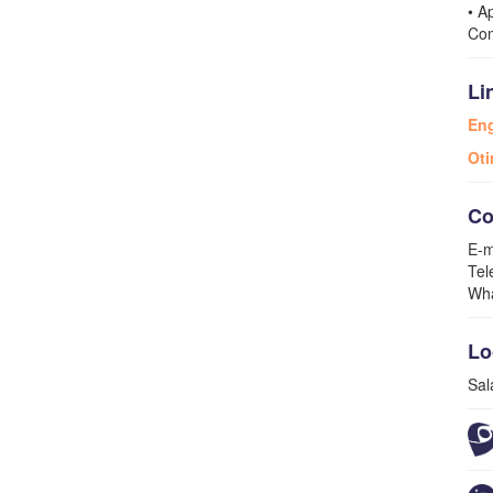
• A
Com
Li
Eng
Oti
Co
E-m
Tel
Wha
Lo
Sal