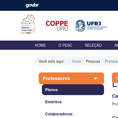
HOME
O PESC
SELEÇÃO
A
Você está aqui:
Início
Pessoas
Profess
Professores
I
L
Plenos
Ca
Eméritos
Pro
Colaboradores
Ca