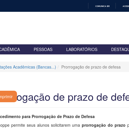
COMUNICA BR
ACESS
IR
PARA
O
CONTEÚDO
CADÊMICA
PESSOAS
LABORATÓRIOS
DESTAQ
itações Acadêmicas (Bancas...)
Prorrogação de prazo de defesa
rorrogação de prazo de def
mprimir
cedimento para Prorrogação de Prazo de Defesa
oppe permite seus alunos solicitarem uma
prorrogação do prazo
p