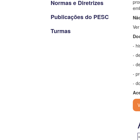
Normas e Diretrizes
pro
em
Publicações do PESC
Não
Ver
Turmas
Doc
- h
- d
- d
- p
- d
Ace
V