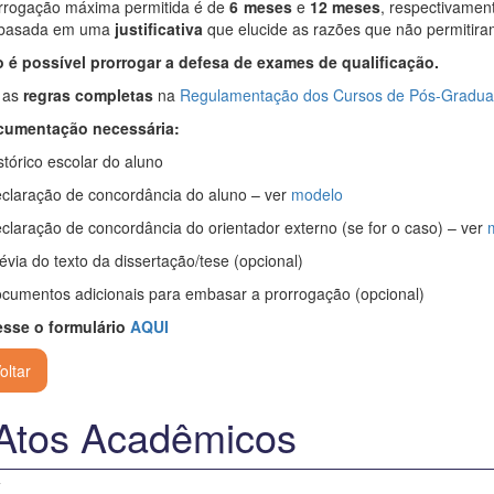
rrogação máxima permitida é de
6 meses
e
12 meses
, respectivament
basada em uma
justificativa
que elucide as razões que não permitiram
 é possível prorrogar a defesa de exames de qualificação.
 as
regras completas
na
Regulamentação dos Cursos de Pós-Gradua
umentação necessária:
istórico escolar do aluno
eclaração de concordância do aluno – ver
modelo
eclaração de concordância do orientador externo (se for o caso) – ver
révia do texto da dissertação/tese (opcional)
ocumentos adicionais para embasar a prorrogação (opcional)
sse o formulário
AQUI
oltar
Atos Acadêmicos
+