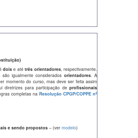
o
stituição)
té
dois
e até
três orientadores
, respectivamente.
s são igualmente considerados
orientadores
. A
er momento do curso, mas deve ser feita assim
i diretrizes para participação de
profissionais
regras completas na
Resolução CPGP/COPPE nº
uais e sendo propostos
– (ver
modelo
)