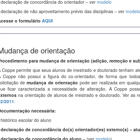
 declaração de concordância do orientador – ver
modelo
 declaração de não aproveitamento prévio das disciplinas – ver
model
cesse o formulário
AQUI
+
Mudança de orientação
rocedimento para mudança de orientação (adição, remoção e sub
 Coppe permite que seus alunos de mestrado e doutorado tenham a
 Coppe não possui a figura do co-orientador, de forma que todo
olicitação de
mudança de orientação
pode ser realizada em qualqu
ue ficar caracterizada a necessidade de alteração. A Coppe possu
xternos
na orientação de alunos de mestrado e doutorado. Ver as 
2/2011
.
Documentação necessária:
 histórico escolar do aluno
declaração de concordância do(s) orientador(es) externo(s) – at
-
declaração de concordância do aluno
– (ver
modelo
)