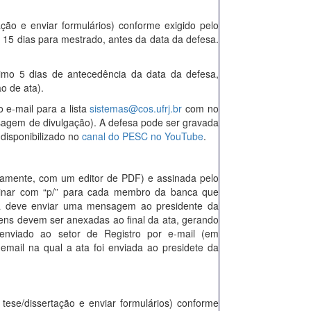
ação e enviar formulários) conforme exigido pelo
 15 dias para mestrado, antes da data da defesa.
imo 5 dias de antecedência da data da defesa,
o de ata).
 e-mail para a lista
sistemas@cos.ufrj.br
com no
sagem de divulgação). A defesa pode ser gravada
disponibilizado no
canal do PESC no YouTube
.
icamente, com um editor de PDF) e assinada pelo
sinar com “p/” para cada membro da banca que
a deve enviar uma mensagem ao presidente da
ens devem ser anexadas ao final da ata, gerando
enviado ao setor de Registro por e-mail (em
mail na qual a ata foi enviada ao presidete da
 tese/dissertação e enviar formulários) conforme