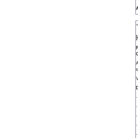
A
Q
A
s
V
-
-
-
-