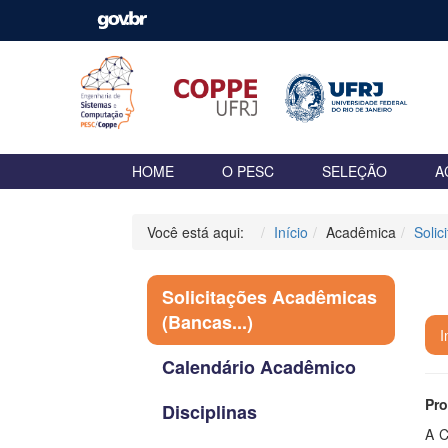
HOME
O PESC
SELEÇÃO
A
Você está aqui:
Início
Acadêmica
Solic
Solicitações Acadêmicas
(Bancas...)
P
I
Calendário Acadêmico
Pro
Disciplinas
A C