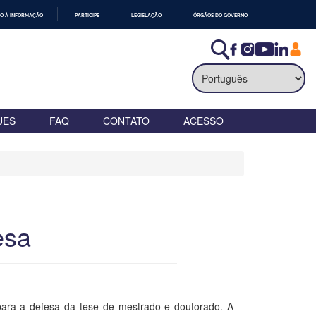
O À INFORMAÇÃO
PARTICIPE
LEGISLAÇÃO
ÓRGÃOS DO GOVERNO
UES
FAQ
CONTATO
ACESSO
esa
ara a defesa da tese de mestrado e doutorado. A