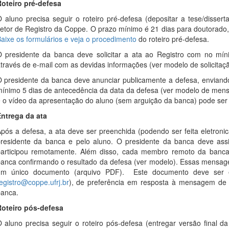
oteiro pré-defesa
 aluno precisa seguir o roteiro pré-defesa (depositar a tese/dissert
etor de Registro da Coppe. O prazo mínimo é 21 dias para doutorado,
aixe os formulários e veja o procedimento
do roteiro pré-defesa.
 presidente da banca deve solicitar a ata ao Registro com no mín
través de e-mail com as devidas informações (ver modelo de solicitaçã
 presidente da banca deve anunciar publicamente a defesa, enviando
ínimo 5 dias de antecedência da data da defesa (ver modelo de men
 o vídeo da apresentação do aluno (sem arguição da banca) pode ser 
ntrega da ata
pós a defesa, a ata deve ser preenchida (podendo ser feita eletron
residente da banca e pelo aluno. O presidente da banca deve as
articipou remotamente. Além disso, cada membro remoto da banc
anca confirmando o resultado da defesa (ver modelo). Essas mensag
um único documento (arquivo PDF).
Este documento deve ser 
egistro@coppe.ufrj.br
), de preferência em resposta à mensagem de e
anca.
oteiro pós-defesa
 aluno precisa seguir o roteiro pós-defesa (entregar versão final da