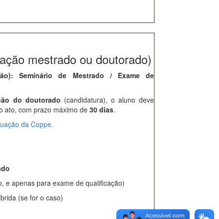
cação mestrado ou doutorado)
ação): Seminário de Mestrado / Exame de
ção do doutorado
(candidatura), o aluno deve
ós o ato, com prazo máximo de
30 dias
.
uação da Coppe.
ado
o, e apenas para exame de qualificação)
rida (se for o caso)