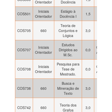
Orientador
Docência
Iniciais
Estágio à
COS501
1,5
------
Orientador
Docência I
Teoria de
3ª e 5ª
COS705
660
Conjuntos e
3,0
feira: 10
Lógica
às 12h
Estudos
Iniciais
Orientaçã
COS707
Dirigidos ao
0,0
Orientador
Acadêmic
M.Sc.
Pesquisa para
Iniciais
Orientaçã
COS708
Tese de
0,0
Orientador
Acadêmic
Mestrado.
Busca e
3ª e 5ª
COS738
660
Mineração de
3,0
feira: 13
Texto
às 15h
2ª e 4ª
Teoria dos
COS742
660
3,0
feira: 15
Grafos