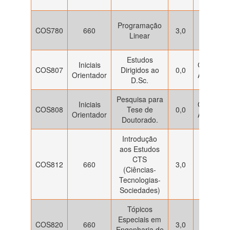
às 17h
2ª e 4ª
Programação
COS780
660
3,0
feira: 8h
Linear
às 10h
Estudos
Iniciais
Orientaçã
COS807
Dirigidos ao
0,0
Orientador
Acadêmic
D.Sc.
Pesquisa para
Iniciais
Orientaçã
COS808
Tese de
0,0
Orientador
Acadêmic
Doutorado.
Introdução
aos Estudos
3ª e 5ª
CTS
COS812
660
3,0
feira : 10
(Ciências-
às 12h
Tecnologias-
Sociedades)
Tópicos
3ª feira:
Especiais em
COS820
660
3,0
13h às
Engenharia de