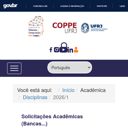
COMUNICA BR
ACESSO À INFORMAÇÃO
PARTICIPE
LEGISL
IR
PARA
O
CONTEÚDO
Você está aqui:
Início
Acadêmica
Disciplinas
2026/1
Solicitações Acadêmicas
(Bancas...)