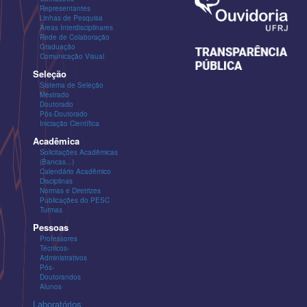
Representantes
Linhas de Pesquisa
Áreas Interdisciplinares
Rede de Colaboração
Graduação
Comunicação Visual
Seleção
Sistema de Seleção
Mestrado
Doutorado
Pós-Doutorado
Iniciação Científica
Acadêmica
Solicitações Acadêmicas
(Bancas...)
Calendário Acadêmico
Disciplinas
Normas e Diretrizes
Publicações do PESC
Turmas
Pessoas
Professores
Técnicos-
Administrativos
Pós-
Doutorandos
Alunos
Laboratórios