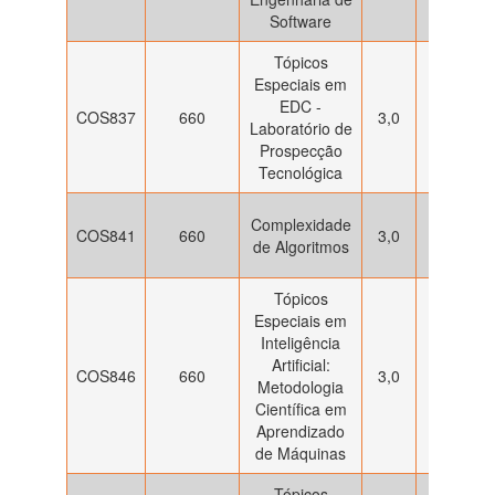
17h
Software
Tópicos
Especiais em
4ª feira:
EDC -
COS837
660
3,0
13h30 à
Laboratório de
17h30
Prospecção
Tecnológica
4ª feira:
Complexidade
COS841
660
3,0
13h às
de Algoritmos
17h
Tópicos
Especiais em
Inteligência
4ª feira:
Artificial:
COS846
660
3,0
13h às
Metodologia
17h
Científica em
Aprendizado
de Máquinas
Tópicos