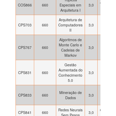
4ª feira: 
COS866
660
Especiais em
3,0
às 13h
Arquitetura I
Arquitetura de
4ª feira:
CPS703
660
Computadores
3,0
13h às
II
17h
Algoritmos de
2ª e 4ª
Monte Carlo e
CPS767
660
3,0
feira: 15
Cadeias de
às 17h
Markov
Gestão
3ª e 5ª
Aumentada do
CPS831
660
3,0
feira: 15
Conhecimento
às 17h
5.0
3ª e 5ª
Mineração de
CPS833
660
3,0
feira: 10
Dados
às 12h
Redes Neurais
6ª feira: 
CPS841
660
3,0
Sem Pesos
às 13h