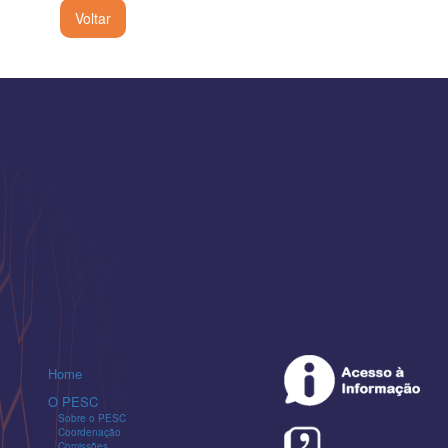
Voltar
Home
O PESC
Sobre o PESC
Coordenação
Comissões