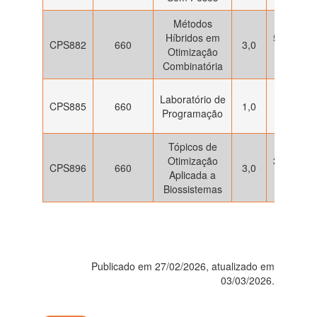
Métodos
Híbridos em
5ª feira: 
CPS882
660
3,0
Otimização
às 12h
Combinatória
5ª feira:
Laboratório de
CPS885
660
1,0
13h às
Programação
17h
Tópicos de
Otimização
3ª feira: 
CPS896
660
3,0
Aplicada a
às 13h
Biossistemas
Publicado em 27/02/2026, atualizado em
03/03/2026.