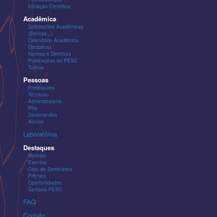
Iniciação Científica
Acadêmica
Solicitações Acadêmicas
(Bancas...)
Calendário Acadêmico
Disciplinas
Normas e Diretrizes
Publicações do PESC
Turmas
Pessoas
Professores
Técnicos-
Administrativos
Pós-
Doutorandos
Alunos
Laboratórios
Destaques
Notícias
Eventos
Ciclo de Seminários
Prêmios
Oportunidades
Semana PESC
FAQ
Contato