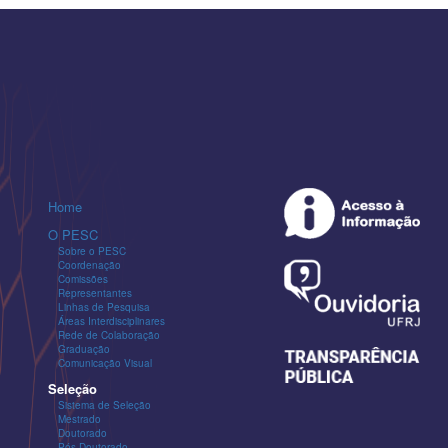
Home
O PESC
Sobre o PESC
Coordenação
Comissões
Representantes
Linhas de Pesquisa
Áreas Interdisciplinares
Rede de Colaboração
Graduação
Comunicação Visual
Seleção
Sistema de Seleção
Mestrado
Doutorado
Pós-Doutorado