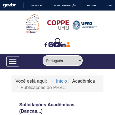
COMUNICA BR
ACESSO À INFORMAÇÃO
PARTICIPE
LEGISL
IR
PARA
O
CONTEÚDO
Você está aqui:
Início
Acadêmica
Publicações do PESC
Solicitações Acadêmicas
(Bancas...)