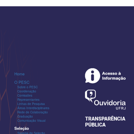
Home
O PESC
Sobre o PESC
Coordenação
Comissões
Representantes
Linhas de Pesquisa
Áreas Interdisciplinares
Rede de Colaboração
Graduação
Comunicação Visual
Seleção
Sistema de Seleção