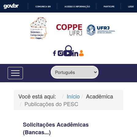
COMUNICA BR
ACESSO À INFORMAÇÃO
PARTICIPE
LEGISL
IR
PARA
O
CONTEÚDO
Você está aqui:
Início
Acadêmica
Publicações do PESC
Solicitações Acadêmicas
(Bancas...)