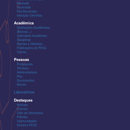
Mestrado
Doutorado
Pós-Doutorado
Iniciação Científica
Acadêmica
Solicitações Acadêmicas
(Bancas...)
Calendário Acadêmico
Disciplinas
Normas e Diretrizes
Publicações do PESC
Turmas
Pessoas
Professores
Técnicos-
Administrativos
Pós-
Doutorandos
Alunos
Laboratórios
Destaques
Notícias
Eventos
Ciclo de Seminários
Prêmios
Oportunidades
Semana PESC