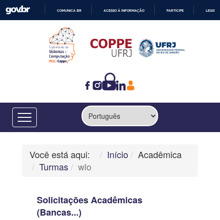
COMUNICA BR
ACESSO À INFORMAÇÃO
PARTICIPE
LEGISL
IR
PARA
O
CONTEÚDO
Você está aqui:
Início
Acadêmica
Turmas
wlo
Solicitações Acadêmicas
(Bancas...)