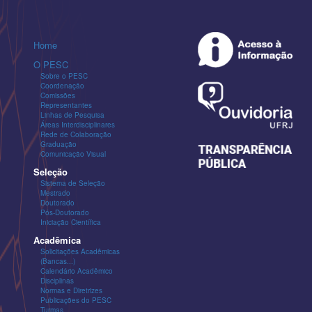
Home
O PESC
Sobre o PESC
Coordenação
Comissões
Representantes
Linhas de Pesquisa
Áreas Interdisciplinares
Rede de Colaboração
Graduação
Comunicação Visual
Seleção
Sistema de Seleção
Mestrado
Doutorado
Pós-Doutorado
Iniciação Científica
Acadêmica
Solicitações Acadêmicas
(Bancas...)
Calendário Acadêmico
Disciplinas
Normas e Diretrizes
Publicações do PESC
Turmas