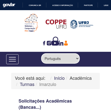
COMUNICA BR
ACESSO À INFORMAÇÃO
PARTICIPE
LEGISL
IR
PARA
O
CONTEÚDO
Você está aqui:
Início
Acadêmica
Turmas
lmarzulo
Solicitações Acadêmicas
(Bancas...)