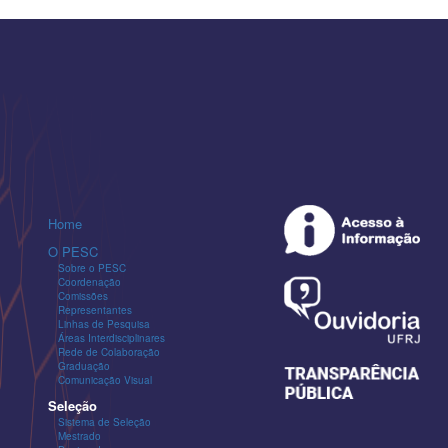
Home
O PESC
Sobre o PESC
Coordenação
Comissões
Representantes
Linhas de Pesquisa
Áreas Interdisciplinares
Rede de Colaboração
Graduação
Comunicação Visual
Seleção
Sistema de Seleção
Mestrado