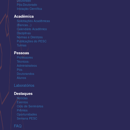
Doutorado
Pós-Doutorado
Iniciação Científica
Acadêmica
Solicitações Acadêmicas
(Bancas...)
Calendário Acadêmico
Disciplinas
Normas e Diretrizes
Publicações do PESC
Turmas
Pessoas
Professores
Técnicos-
Administrativos
Pós-
Doutorandos
Alunos
Laboratórios
Destaques
Notícias
Eventos
Ciclo de Seminários
Prêmios
Oportunidades
Semana PESC
FAQ