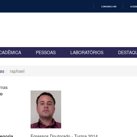
COMUNICA BR
ACESS
IR
PARA
O
CONTEÚDO
CADÊMICA
PESSOAS
LABORATÓRIOS
DESTAQ
as
raphael
rmas
to
egoria
Egressos Doutorado - Turma 2014