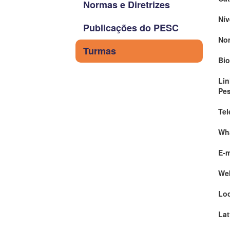
Normas e Diretrizes
Nív
Publicações do PESC
No
Turmas
Bio
Lin
Pe
Tel
Wh
E-m
We
Loc
Lat