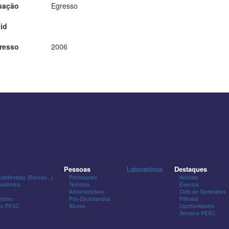
uação
Egresso
id
resso
2006
Pessoas
Laboratórios
Destaques
Acadêmicas (Bancas...)
Professores
Notícias
cadêmico
Técnicos-
Eventos
Administrativos
Ciclo de Seminários
trizes
Pós-Doutorandos
Prêmios
 do PESC
Alunos
Oportunidades
Semana PESC