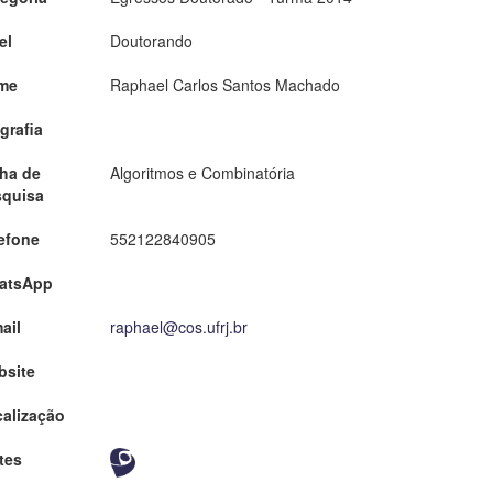
el
Doutorando
me
Raphael Carlos Santos Machado
grafia
ha de
Algoritmos e Combinatória
squisa
efone
552122840905
atsApp
ail
raphael@cos.ufrj.br
bsite
alização
tes