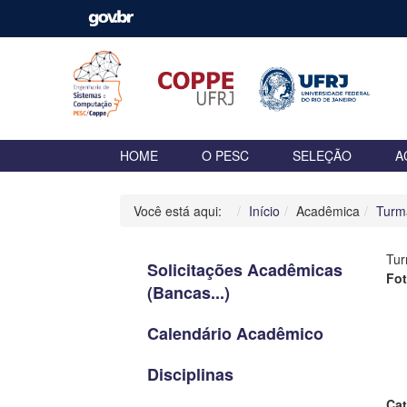
HOME
O PESC
SELEÇÃO
A
Você está aqui:
Início
Acadêmica
Turm
Tu
Solicitações Acadêmicas
Fo
(Bancas...)
Calendário Acadêmico
Disciplinas
Cat