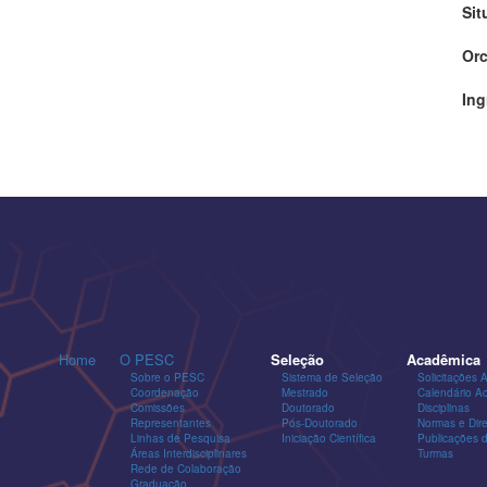
Sit
Orc
Ing
Home
O PESC
Seleção
Acadêmica
Sobre o PESC
Sistema de Seleção
Solicitações 
Coordenação
Mestrado
Calendário A
Comissões
Doutorado
Disciplinas
Representantes
Pós-Doutorado
Normas e Dire
Linhas de Pesquisa
Iniciação Científica
Publicações
Áreas Interdisciplinares
Turmas
Rede de Colaboração
Graduação