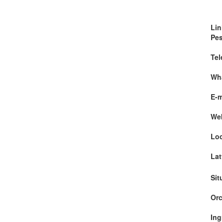
Lin
Pe
Tel
Wh
E-m
We
Loc
Lat
Sit
Orc
Ing