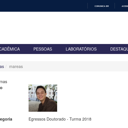
COMUNICA BR
ACESS
IR
PARA
O
CONTEÚDO
CADÊMICA
PESSOAS
LABORATÓRIOS
DESTAQ
as
mareas
rmas
to
egoria
Egressos Doutorado - Turma 2018