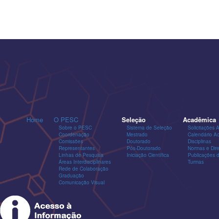
Home
O PESC
Seleção
Acadêmica
Sobre o PESC
Sistema de Seleção
Solicitações 
Coordenação
Mestrado
Calendário A
Comissões
Doutorado
Disciplinas
Representantes
Pós-Doutorado
Normas e Dire
Linhas de Pesquisa
Iniciação Científica
Publicações
Áreas Interdisciplinares
Turmas
Rede de Colaboração
Graduação
Comunicação Visual