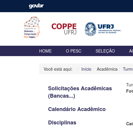
HOME
O PESC
SELEÇÃO
A
Você está aqui:
Início
Acadêmica
Turm
Tu
Solicitações Acadêmicas
Fo
(Bancas...)
Calendário Acadêmico
Disciplinas
Cat