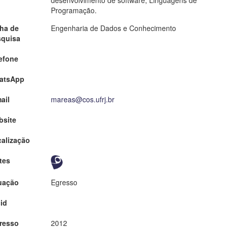
desenvolvimento de software, Linguagens de
Programação.
ha de
Engenharia de Dados e Conhecimento
squisa
efone
atsApp
ail
mareas@cos.ufrj.br
bsite
alização
tes
uação
Egresso
id
resso
2012