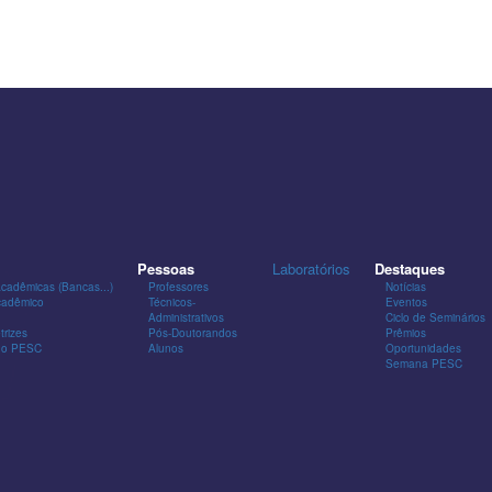
Pessoas
Laboratórios
Destaques
Acadêmicas (Bancas...)
Professores
Notícias
cadêmico
Técnicos-
Eventos
Administrativos
Ciclo de Seminários
trizes
Pós-Doutorandos
Prêmios
 do PESC
Alunos
Oportunidades
Semana PESC