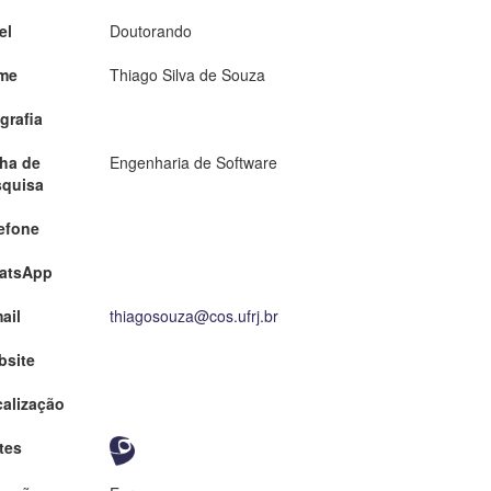
el
Doutorando
me
Thiago Silva de Souza
grafia
ha de
Engenharia de Software
squisa
efone
atsApp
ail
thiagosouza@cos.ufrj.br
bsite
alização
tes