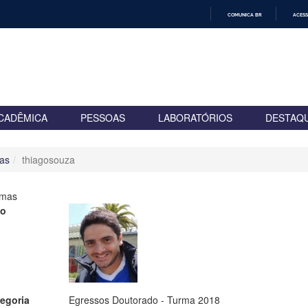
COMUNICA BR
ACESS
IR
PARA
O
CONTEÚDO
CADÊMICA
PESSOAS
LABORATÓRIOS
DESTAQ
as
thiagosouza
rmas
to
egoria
Egressos Doutorado - Turma 2018