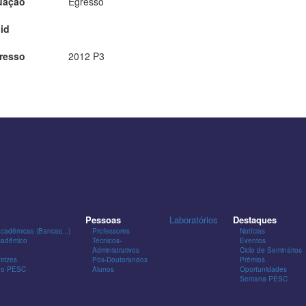
uação
Egresso
id
resso
2012 P3
Pessoas
Laboratórios
Destaques
Acadêmicas (Bancas...)
Professores
Notícias
cadêmico
Técnicos-
Eventos
Administrativos
Ciclo de Seminários
trizes
Pós-Doutorandos
Prêmios
 do PESC
Alunos
Oportunidades
Semana PESC