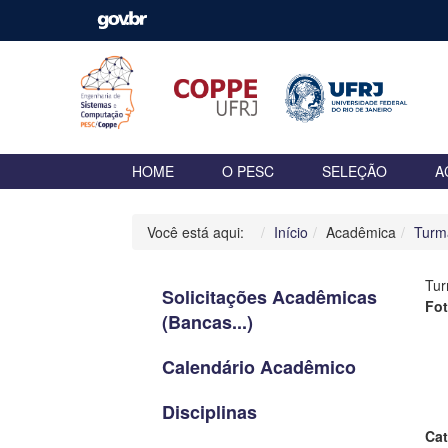
HOME
O PESC
SELEÇÃO
A
Você está aqui:
Início
Acadêmica
Turm
Tu
Solicitações Acadêmicas
Fo
(Bancas...)
Calendário Acadêmico
Disciplinas
Cat