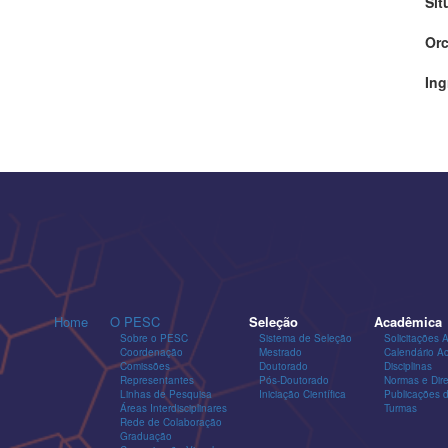
Sit
Orc
Ing
Home
O PESC
Seleção
Acadêmica
Sobre o PESC
Sistema de Seleção
Solicitações 
Coordenação
Mestrado
Calendário A
Comissões
Doutorado
Disciplinas
Representantes
Pós-Doutorado
Normas e Dire
Linhas de Pesquisa
Iniciação Científica
Publicações
Áreas Interdisciplinares
Turmas
Rede de Colaboração
Graduação