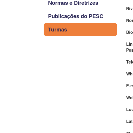
Normas e Diretrizes
Nív
Publicações do PESC
No
Turmas
Bio
Lin
Pe
Tel
Wh
E-m
We
Loc
Lat