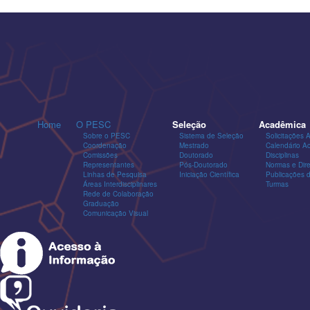
Home
O PESC
Seleção
Acadêmica
Sobre o PESC
Sistema de Seleção
Solicitações 
Coordenação
Mestrado
Calendário A
Comissões
Doutorado
Disciplinas
Representantes
Pós-Doutorado
Normas e Dire
Linhas de Pesquisa
Iniciação Científica
Publicações
Áreas Interdisciplinares
Turmas
Rede de Colaboração
Graduação
Comunicação Visual