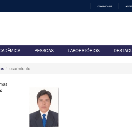
COMUNICA BR
ACESS
IR
PARA
O
CONTEÚDO
CADÊMICA
PESSOAS
LABORATÓRIOS
DESTAQ
as
osarmiento
rmas
to