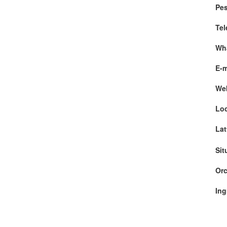
Pe
Tel
Wh
E-m
We
Loc
Lat
Sit
Orc
Ing