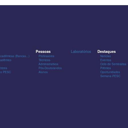
Pessoas
Laboratórios
Destaques
Acadêmicas (Bancas...)
Professores
Notícias
cadêmico
Técnicos-
Eventos
Administrativos
Ciclo de Seminários
trizes
Pós-Doutorandos
Prêmios
 do PESC
Alunos
Oportunidades
Semana PESC