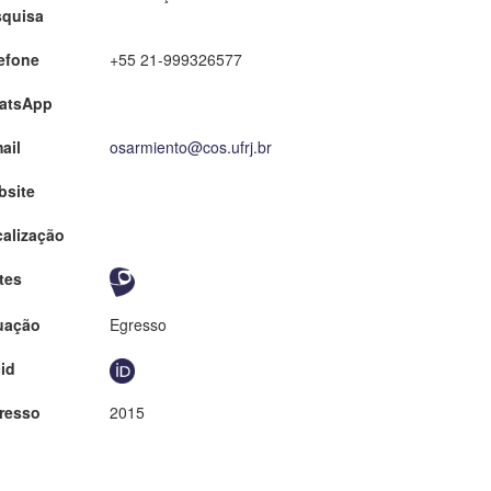
squisa
efone
+55 21-999326577
atsApp
ail
osarmiento@cos.ufrj.br
bsite
alização
tes
uação
Egresso
id
resso
2015