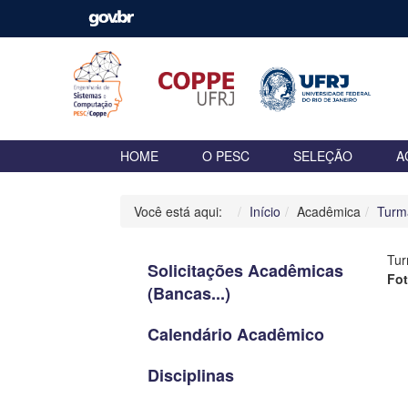
HOME
O PESC
SELEÇÃO
A
Você está aqui:
Início
Acadêmica
Turm
Tu
Solicitações Acadêmicas
Fo
(Bancas...)
Calendário Acadêmico
Disciplinas