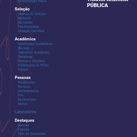
Comunicação Visual
Seleção
Sistema de Seleção
Mestrado
Doutorado
Pós-Doutorado
Iniciação Científica
Acadêmica
Solicitações Acadêmicas
(Bancas...)
Calendário Acadêmico
Disciplinas
Normas e Diretrizes
Publicações do PESC
Turmas
Pessoas
Professores
Técnicos-
Administrativos
Pós-
Doutorandos
Alunos
Laboratórios
Destaques
Notícias
Eventos
Ciclo de Seminários