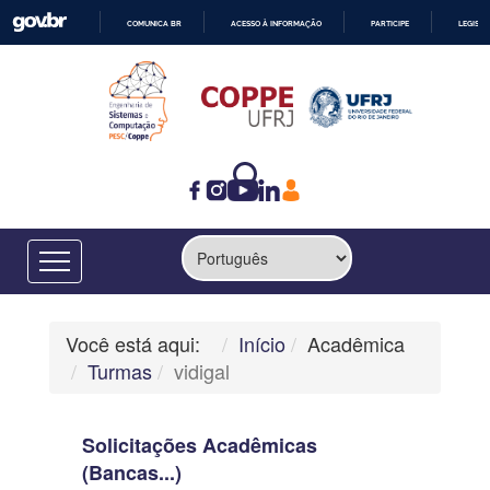
COMUNICA BR
ACESSO À INFORMAÇÃO
PARTICIPE
LEGISL
IR
PARA
O
CONTEÚDO
Você está aqui:
Início
Acadêmica
Turmas
vidigal
Solicitações Acadêmicas
(Bancas...)