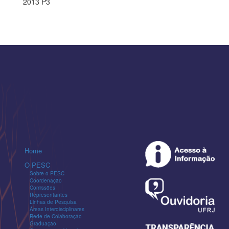
2013 P3
Home
O PESC
Sobre o PESC
Coordenação
Comissões
Representantes
Linhas de Pesquisa
Áreas Interdisciplinares
Rede de Colaboração
Graduação