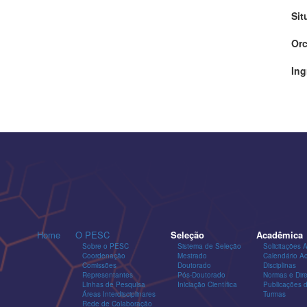
Sit
Orc
Ing
Home
O PESC
Seleção
Acadêmica
Sobre o PESC
Sistema de Seleção
Solicitações 
Coordenação
Mestrado
Calendário A
Comissões
Doutorado
Disciplinas
Representantes
Pós-Doutorado
Normas e Dire
Linhas de Pesquisa
Iniciação Científica
Publicações
Áreas Interdisciplinares
Turmas
Rede de Colaboração