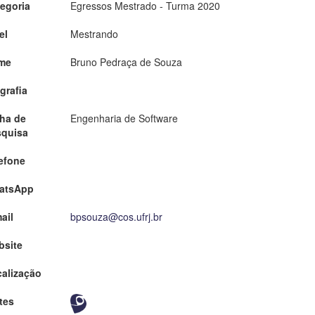
egoria
Egressos Mestrado - Turma 2020
el
Mestrando
me
Bruno Pedraça de Souza
grafia
ha de
Engenharia de Software
squisa
efone
atsApp
ail
bpsouza@cos.ufrj.br
bsite
alização
tes