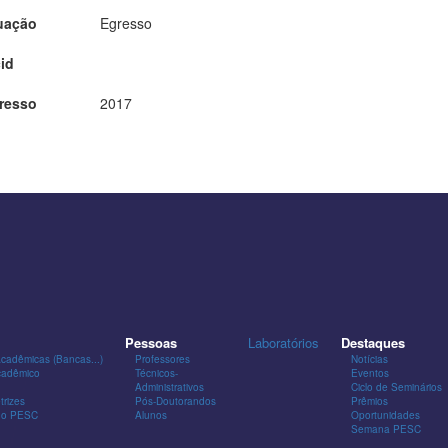
uação
Egresso
id
resso
2017
Pessoas
Laboratórios
Destaques
Acadêmicas (Bancas...)
Professores
Notícias
cadêmico
Técnicos-
Eventos
Administrativos
Ciclo de Seminários
trizes
Pós-Doutorandos
Prêmios
 do PESC
Alunos
Oportunidades
Semana PESC