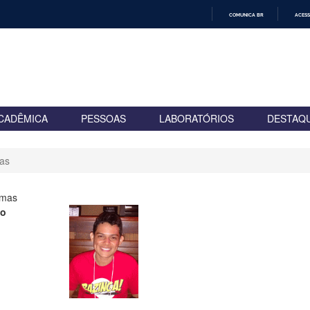
COMUNICA BR
ACESS
IR
PARA
O
CONTEÚDO
CADÊMICA
PESSOAS
LABORATÓRIOS
DESTAQ
as
rmas
to