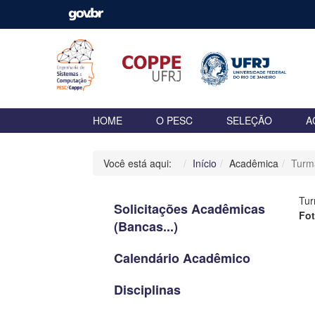
HOME
O PESC
SELEÇÃO
A
Você está aqui:
Início
Acadêmica
Turm
Tu
Solicitações Acadêmicas
Fo
(Bancas...)
Calendário Acadêmico
Disciplinas