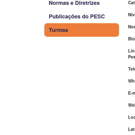
Normas e Diretrizes
Cat
Nív
Publicações do PESC
No
Turmas
Bio
Lin
Pe
Tel
Wh
E-m
We
Loc
Lat