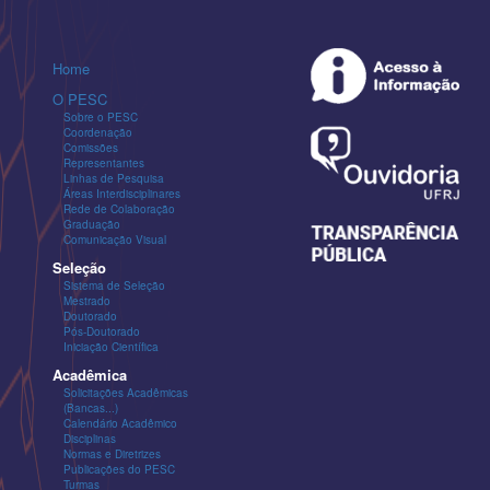
Home
O PESC
Sobre o PESC
Coordenação
Comissões
Representantes
Linhas de Pesquisa
Áreas Interdisciplinares
Rede de Colaboração
Graduação
Comunicação Visual
Seleção
Sistema de Seleção
Mestrado
Doutorado
Pós-Doutorado
Iniciação Científica
Acadêmica
Solicitações Acadêmicas
(Bancas...)
Calendário Acadêmico
Disciplinas
Normas e Diretrizes
Publicações do PESC
Turmas