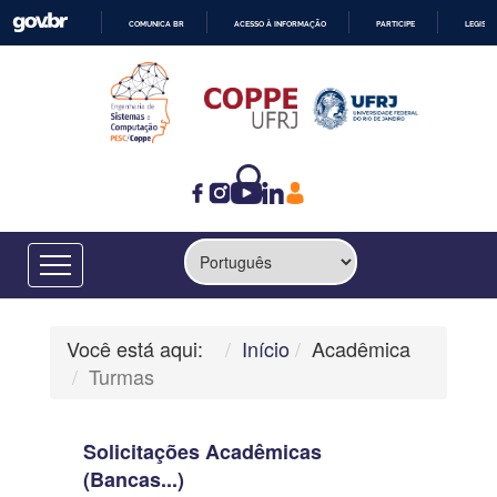
COMUNICA BR
ACESSO À INFORMAÇÃO
PARTICIPE
LEGISL
IR
PARA
O
CONTEÚDO
Você está aqui:
Início
Acadêmica
Turmas
Solicitações Acadêmicas
(Bancas...)