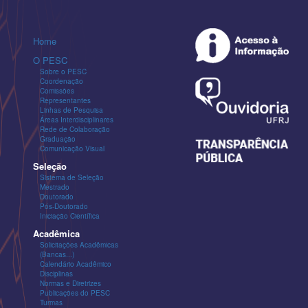
Home
O PESC
Sobre o PESC
Coordenação
Comissões
Representantes
Linhas de Pesquisa
Áreas Interdisciplinares
Rede de Colaboração
Graduação
Comunicação Visual
Seleção
Sistema de Seleção
Mestrado
Doutorado
Pós-Doutorado
Iniciação Científica
Acadêmica
Solicitações Acadêmicas
(Bancas...)
Calendário Acadêmico
Disciplinas
Normas e Diretrizes
Publicações do PESC
Turmas