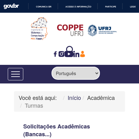
COMUNICA BR
ACESSO À INFORMAÇÃO
PARTICIPE
LEGISL
IR
PARA
O
CONTEÚDO
Você está aqui:
Início
Acadêmica
Turmas
Solicitações Acadêmicas
(Bancas...)