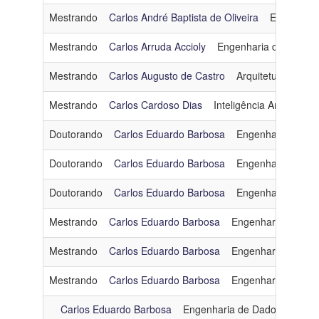
Mestrando
Carlos André Baptista de Oliveira
Engenhari
Mestrando
Carlos Arruda Accioly
Engenharia de Dados
Mestrando
Carlos Augusto de Castro
Arquitetura e Sis
Mestrando
Carlos Cardoso Dias
Inteligência Artificial
c
Doutorando
Carlos Eduardo Barbosa
Engenharia de Da
Doutorando
Carlos Eduardo Barbosa
Engenharia de Da
Doutorando
Carlos Eduardo Barbosa
Engenharia de Da
Mestrando
Carlos Eduardo Barbosa
Engenharia de Dad
Mestrando
Carlos Eduardo Barbosa
Engenharia de Dad
Mestrando
Carlos Eduardo Barbosa
Engenharia de Dad
Carlos Eduardo Barbosa
Engenharia de Dados e Conh