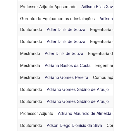
Professor Adjunto Aposentado
Adilson Elias Xavier
Otim
Gerente de Equipamentos e Instalações
Adilson Jorge B
Doutorando
Adler Diniz de Souza
Engenharia de Softwa
Doutorando
Adler Diniz de Souza
Engenharia de Softwa
Mestrando
Adler Diniz de Souza
Engenharia de Softwar
Mestranda
Adriana Bastos da Costa
Engenharia de Sof
Mestrando
Adriano Gomes Pereira
Computação Gráfic
Doutorando
Adriano Gomes Sabino de Araujo
Engenhar
Doutorando
Adriano Gomes Sabino de Araujo
Engenhar
Professor Adjunto
Adriano Maurício de Almeida Côrtes
Doutorando
Adson Diego Dionisio da Silva
Computação 