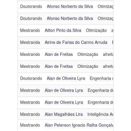
Doutorando
Afonso Norberto da Silva
Otimização
afon
Doutorando
Afonso Norberto da Silva
Otimização
afon
Mestrando
Ailton Pinto da Silva
Otimização
ailtonpint
Mestranda
Airine de Farias do Carmo Arruda
Engenhar
Mestrando
Alan de Freitas
Otimização
afreitas@cos.uf
Mestrando
Alan de Freitas
Otimização
afreitas@cos.uf
Doutorando
Alan de Oliveira Lyra
Engenharia de Dados
Mestrando
Alan de Oliveira Lyra
Engenharia de Dados 
Mestrando
Alan de Oliveira Lyra
Engenharia de Dados 
Mestrando
Alan Magalhães Lira
Inteligência Artificial
a
Mestrando
Alan Peterson Ignacio Ralha Gonçalves
Oti