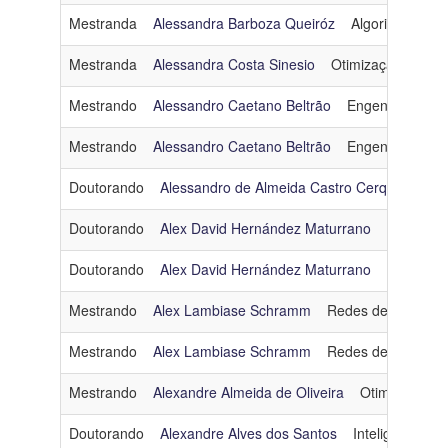
Mestranda
Alessandra Barboza Queiróz
Algoritmos e C
Mestranda
Alessandra Costa Sinesio
Otimização
ales
Mestrando
Alessandro Caetano Beltrão
Engenharia de 
Mestrando
Alessandro Caetano Beltrão
Engenharia de 
Doutorando
Alessandro de Almeida Castro Cerqueira
E
Doutorando
Alex David Hernández Maturrano
Computaç
Doutorando
Alex David Hernández Maturrano
Computaç
Mestrando
Alex Lambiase Schramm
Redes de Comput
Mestrando
Alex Lambiase Schramm
Redes de Comput
Mestrando
Alexandre Almeida de Oliveira
Otimização
Doutorando
Alexandre Alves dos Santos
Inteligência Arti