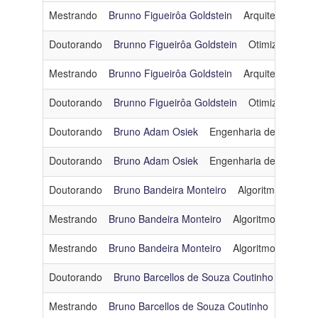
Mestrando
Brunno Figueirôa Goldstein
Arquitetura e S
Doutorando
Brunno Figueirôa Goldstein
Otimização
Mestrando
Brunno Figueirôa Goldstein
Arquitetura e S
Doutorando
Brunno Figueirôa Goldstein
Otimização
Doutorando
Bruno Adam Osiek
Engenharia de Dados e
Doutorando
Bruno Adam Osiek
Engenharia de Dados e
Doutorando
Bruno Bandeira Monteiro
Algoritmos e Com
Mestrando
Bruno Bandeira Monteiro
Algoritmos e Comb
Mestrando
Bruno Bandeira Monteiro
Algoritmos e Comb
Doutorando
Bruno Barcellos de Souza Coutinho
Comput
Mestrando
Bruno Barcellos de Souza Coutinho
Computa