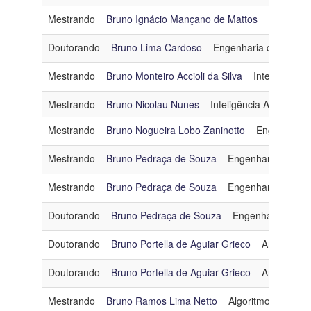
Mestrando
Bruno Ignácio Mançano de Mattos
Inteligênci
Doutorando
Bruno Lima Cardoso
Engenharia de Softwa
Mestrando
Bruno Monteiro Accioli da Silva
Inteligência Ar
Mestrando
Bruno Nicolau Nunes
Inteligência Artificial
Mestrando
Bruno Nogueira Lobo Zaninotto
Engenharia
Mestrando
Bruno Pedraça de Souza
Engenharia de Sof
Mestrando
Bruno Pedraça de Souza
Engenharia de Sof
Doutorando
Bruno Pedraça de Souza
Engenharia de So
Doutorando
Bruno Portella de Aguiar Grieco
Arquitetur
Doutorando
Bruno Portella de Aguiar Grieco
Arquitetur
Mestrando
Bruno Ramos Lima Netto
Algoritmos e Comb