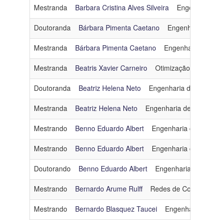
Mestranda
Barbara Cristina Alves Silveira
Engenharia d
Doutoranda
Bárbara Pimenta Caetano
Engenharia de 
Mestranda
Bárbara Pimenta Caetano
Engenharia de D
Mestranda
Beatris Xavier Carneiro
Otimização
beatris
Doutoranda
Beatriz Helena Neto
Engenharia de Dados 
Mestranda
Beatriz Helena Neto
Engenharia de Dados e
Mestrando
Benno Eduardo Albert
Engenharia de Softw
Mestrando
Benno Eduardo Albert
Engenharia de Softw
Doutorando
Benno Eduardo Albert
Engenharia de Soft
Mestrando
Bernardo Arume Rulff
Redes de Computado
Mestrando
Bernardo Blasquez Taucei
Engenharia de D