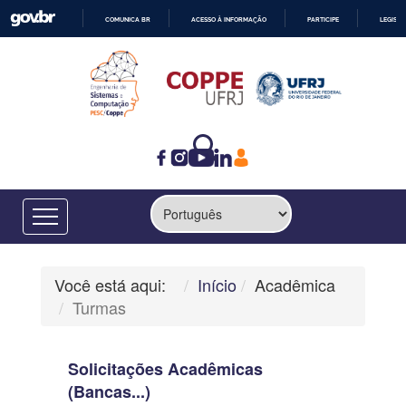
COMUNICA BR
ACESSO À INFORMAÇÃO
PARTICIPE
LEGISL
IR
PARA
O
CONTEÚDO
Você está aqui:
Início
Acadêmica
Turmas
Solicitações Acadêmicas
(Bancas...)