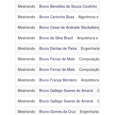
Mestrando
Bruno Barcellos de Souza Coutinho
Computa
Mestrando
Bruno Caricchio Buss
Algoritmos e Combinat
Mestrando
Bruno Cesar de Andrade Steckelberg
Arquit
Mestrando
Bruno da Silva Brazil
Arquitetura e Sistemas
Mestrando
Bruno Dantas de Paiva
Engenharia de Softw
Mestrando
Bruno Ferraz de Melo
Computação Gráfica
Mestrando
Bruno Ferraz de Melo
Computação Gráfica
Mestrando
Bruno França Monteiro
Arquitetura e Siste
Mestrando
Bruno Gallego Soares do Amaral
Computaçã
Mestrando
Bruno Gallego Soares do Amaral
Computaçã
Mestrando
Bruno Gomes da Cruz
Engenharia de Dado