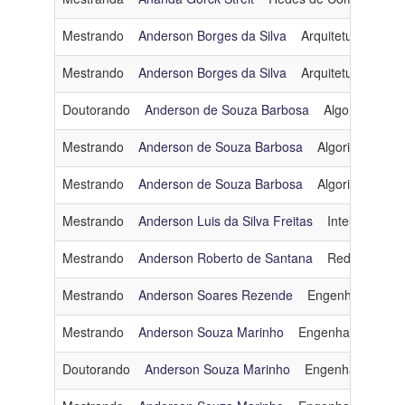
Mestrando
Anderson Borges da Silva
Arquitetura e Sis
Mestrando
Anderson Borges da Silva
Arquitetura e Sis
Doutorando
Anderson de Souza Barbosa
Algoritmos e 
Mestrando
Anderson de Souza Barbosa
Algoritmos e C
Mestrando
Anderson de Souza Barbosa
Algoritmos e C
Mestrando
Anderson Luis da Silva Freitas
Inteligência Ar
Mestrando
Anderson Roberto de Santana
Redes de Co
Mestrando
Anderson Soares Rezende
Engenharia de 
Mestrando
Anderson Souza Marinho
Engenharia de So
Doutorando
Anderson Souza Marinho
Engenharia de D