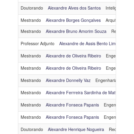
Doutorando
Alexandre Alves dos Santos
Inteligência Arti
Mestrando
Alexandre Borges Gonçalves
Arquitetura e 
Mestrando
Alexandre Bruno Amorim Souza
Redes de C
Professor Adjunto
Alexandre de Assis Bento Lima
Engen
Mestrando
Alexandre de Oliveira Ribeiro
Engenharia d
Mestrando
Alexandre de Oliveira Ribeiro
Engenharia d
Mestrando
Alexandre Donnelly Vaz
Engenharia de Dad
Mestrando
Alexandre Ferrreira Sardinha de Mattos
Arqu
Mestrando
Alexandre Fonseca Papanis
Engenharia de
Mestrando
Alexandre Fonseca Papanis
Engenharia de
Doutorando
Alexandre Henrique Nogueira
Redes de Co