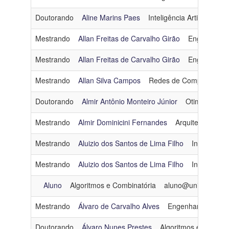
Doutorando
Aline Marins Paes
Inteligência Artificial
am
Mestrando
Allan Freitas de Carvalho Girão
Engenharia 
Mestrando
Allan Freitas de Carvalho Girão
Engenharia 
Mestrando
Allan Silva Campos
Redes de Computadore
Doutorando
Almir Antônio Monteiro Júnior
Otimização
Mestrando
Almir Dominicini Fernandes
Arquitetura e S
Mestrando
Aluizio dos Santos de Lima Filho
Inteligência 
Mestrando
Aluizio dos Santos de Lima Filho
Inteligência 
Aluno
Algoritmos e Combinatória
aluno@unicast.digit
Mestrando
Álvaro de Carvalho Alves
Engenharia de Da
Doutorando
Álvaro Nunes Prestes
Algoritmos e Combina