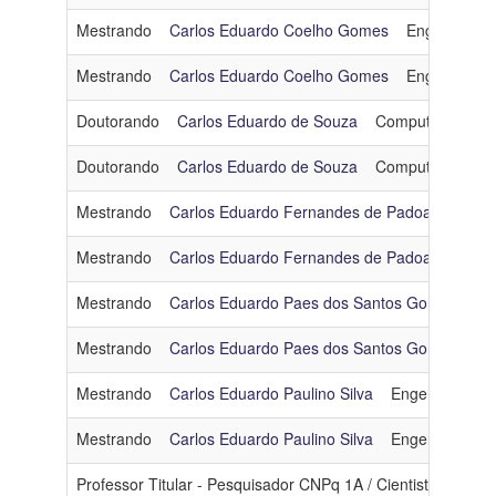
Mestrando
Carlos Eduardo Coelho Gomes
Engenharia 
Mestrando
Carlos Eduardo Coelho Gomes
Engenharia 
Doutorando
Carlos Eduardo de Souza
Computação Grá
Doutorando
Carlos Eduardo de Souza
Computação Grá
Mestrando
Carlos Eduardo Fernandes de Padoa
Engen
Mestrando
Carlos Eduardo Fernandes de Padoa
Engen
Mestrando
Carlos Eduardo Paes dos Santos Gomes
Ot
Mestrando
Carlos Eduardo Paes dos Santos Gomes
Ot
Mestrando
Carlos Eduardo Paulino Silva
Engenharia de
Mestrando
Carlos Eduardo Paulino Silva
Engenharia de
Professor Titular - Pesquisador CNPq 1A / Cientista do No