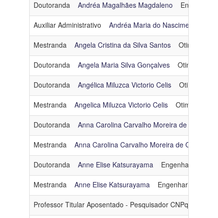
Doutoranda
Andréa Magalhães Magdaleno
Engenharia 
Auxiliar Administrativo
Andréa Maria do Nascimento Silva
Mestranda
Angela Cristina da Silva Santos
Otimização
Doutoranda
Angela Maria Silva Gonçalves
Otimização
Doutoranda
Angélica Miluzca Victorio Celis
Otimização
Mestranda
Angelica Miluzca Victorio Celis
Otimização
Doutoranda
Anna Carolina Carvalho Moreira de Oliveira
Mestranda
Anna Carolina Carvalho Moreira de Oliveira
Doutoranda
Anne Elise Katsurayama
Engenharia de So
Mestranda
Anne Elise Katsurayama
Engenharia de Sof
Professor Titular Aposentado - Pesquisador CNPq 1D
Ant