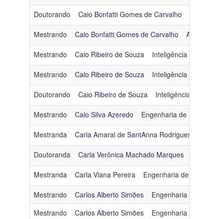
Doutorando
Caio Bonfatti Gomes de Carvalho
Arquitetu
Mestrando
Caio Bonfatti Gomes de Carvalho
Arquitetur
Mestrando
Caio Ribeiro de Souza
Inteligência Artificial
Mestrando
Caio Ribeiro de Souza
Inteligência Artificial
Doutorando
Caio Ribeiro de Souza
Inteligência Artificial
Mestrando
Caio Silva Azeredo
Engenharia de Dados e
Mestranda
Carla Amaral de SantAnna Rodrigues
Engen
Doutoranda
Carla Verônica Machado Marques
Inteligênc
Mestranda
Carla Viana Pereira
Engenharia de Dados e
Mestrando
Carlos Alberto Simões
Engenharia de Softw
Mestrando
Carlos Alberto Simões
Engenharia de Softw