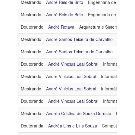
Mestrando
André Reis de Brito
Engenharia de Software
Mestrando
André Reis de Brito
Engenharia de Software
Doutorando
André Rotava
Arquitetura e Sistemas Oper
Mestrando
André Santos Teixeira de Carvalho
Inteligênc
Mestrando
André Santos Teixeira de Carvalho
Inteligênc
Doutorando
André Vinicius Leal Sobral
Informática e S
Mestrando
André Vinicius Leal Sobral
Informática e So
Mestrando
André Vinicius Leal Sobral
Informática e So
Doutorando
André Vinicius Leal Sobral
Informática e S
Mestranda
Andréa Cristina de Souza Doreste
Engenhari
Doutoranda
Andréa Lins e Lins Souza
Computação Gráf