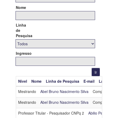
Nome
Linha
de
Pesquisa
Ingresso
Nível
Nome
Linha de Pesquisa
E-mail
Lattes
O
Mestrando
Abel Bruno Nascimento Silva
Computação Gr
Mestrando
Abel Bruno Nascimento Silva
Computação Gr
Professor Titular - Pesquisador CNPq 2
Abilio Pereira de