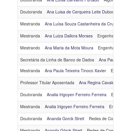
Doutoranda
Ana Luisa de Cerqueira Leite Duboc
Intelig
Mestranda
Ana Luísa Souza Castanheira da Cruz
Engen
Mestranda
Ana Luiza Dallora Moraes
Engenharia de So
Mestrando
Ana Maria da Mota Moura
Engenharia de So
Secretária da Linha de Banco de Dados
Ana Paula Rabell
Mestranda
Ana Paula Teixeira Tinoco Xavier
Engenhari
Professor Titular Aposentada
Ana Regina Cavalcanti da 
Doutoranda
Analia Irigoyen Ferreiro Ferreira
Engenhari
Mestranda
Analia Irigoyen Ferreiro Ferreira
Engenharia
Doutoranda
Ananda Gorck Streit
Redes de Computador
Mestranda
Ananda Görck Streit
Redes de Computador