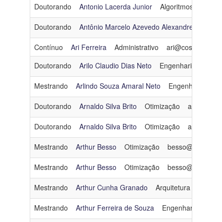
Doutorando
Antonio Lacerda Junior
Algoritmos e Combi
Doutorando
Antônio Marcelo Azevedo Alexandre
Arquit
Contínuo
Ari Ferreira
Administrativo
ari@cos.ufrj.br
Doutorando
Arilo Claudio Dias Neto
Engenharia de Soft
Mestrando
Arlindo Souza Amaral Neto
Engenharia de 
Doutorando
Arnaldo Silva Brito
Otimização
arnaldo@co
Doutorando
Arnaldo Silva Brito
Otimização
arnaldo@co
Mestrando
Arthur Besso
Otimização
besso@cos.ufrj.b
Mestrando
Arthur Besso
Otimização
besso@cos.ufrj.b
Mestrando
Arthur Cunha Granado
Arquitetura e Sistem
Mestrando
Arthur Ferreira de Souza
Engenharia de Da