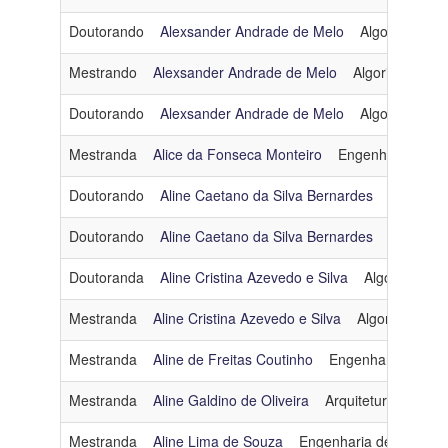
Doutorando
Alexsander Andrade de Melo
Algoritmos e 
Mestrando
Alexsander Andrade de Melo
Algoritmos e C
Doutorando
Alexsander Andrade de Melo
Algoritmos e 
Mestranda
Alice da Fonseca Monteiro
Engenharia de D
Doutorando
Aline Caetano da Silva Bernardes
Otimizaç
Doutorando
Aline Caetano da Silva Bernardes
Otimizaç
Doutoranda
Aline Cristina Azevedo e Silva
Algoritmos e
Mestranda
Aline Cristina Azevedo e Silva
Algoritmos e 
Mestranda
Aline de Freitas Coutinho
Engenharia de Da
Mestranda
Aline Galdino de Oliveira
Arquitetura e Sist
Mestranda
Aline Lima de Souza
Engenharia de Dados 