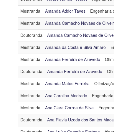
Mestranda
Amanda Addor Taves
Engenharia de Dados
Mestranda
Amanda Camacho Novaes de Oliveira
Inteli
Doutoranda
Amanda Camacho Novaes de Oliveira
Red
Mestranda
Amanda da Costa e Silva Amaro
Engenharia
Mestranda
Amanda Ferreira de Azevedo
Otimização
Doutoranda
Amanda Ferreira de Azevedo
Otimização
Mestranda
Amanda Matos Ferreira
Otimização
amand
Mestranda
Ana Carolina Medrado
Engenharia de Dado
Mestranda
Ana Clara Correa da Silva
Engenharia de D
Doutoranda
Ana Flavia Uzeda dos Santos Macambira
O
Doutoranda
Ana Luísa Carvalho Furtado
Algoritmos e 