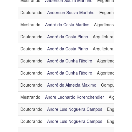
Mestrando
Anderson Souza Marinho
Engenharia de So
Doutorando
Anderson Souza Marinho
Engenharia de D
Mestrando
André da Costa Martins
Algoritmos e Combin
Doutorando
André da Costa Pinho
Arquitetura e Sistem
Doutorando
André da Costa Pinho
Arquitetura e Sistem
Doutorando
André da Cunha Ribeiro
Algoritmos e Comb
Doutorando
André da Cunha Ribeiro
Algoritmos e Comb
Doutorando
André de Almeida Maximo
Computação Grá
Mestrando
Andre Leonardo Korenchendler
Algoritmos 
Doutorando
Andre Luis Nogueira Campos
Engenharia d
Doutorando
Andre Luis Nogueira Campos
Engenharia d