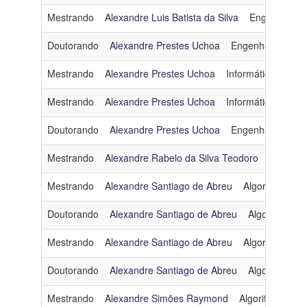
Mestrando
Alexandre Luis Batista da Silva
Engenharia 
Doutorando
Alexandre Prestes Uchoa
Engenharia de D
Mestrando
Alexandre Prestes Uchoa
Informática e Soc
Mestrando
Alexandre Prestes Uchoa
Informática e Soc
Doutorando
Alexandre Prestes Uchoa
Engenharia de D
Mestrando
Alexandre Rabelo da Silva Teodoro
Engenha
Mestrando
Alexandre Santiago de Abreu
Algoritmos e 
Doutorando
Alexandre Santiago de Abreu
Algoritmos e
Mestrando
Alexandre Santiago de Abreu
Algoritmos e 
Doutorando
Alexandre Santiago de Abreu
Algoritmos e
Mestrando
Alexandre Simões Raymond
Algoritmos e C