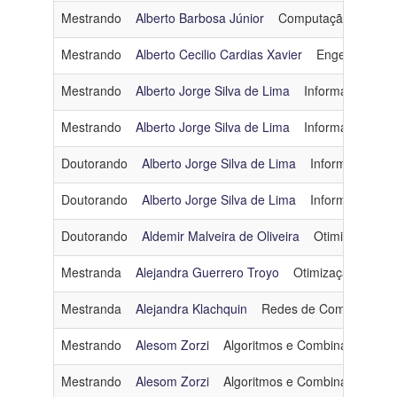
Mestrando
Alberto Barbosa Júnior
Computação Gráfica
Mestrando
Alberto Cecilio Cardias Xavier
Engenharia d
Mestrando
Alberto Jorge Silva de Lima
Informática e S
Mestrando
Alberto Jorge Silva de Lima
Informática e S
Doutorando
Alberto Jorge Silva de Lima
Informática e 
Doutorando
Alberto Jorge Silva de Lima
Informática e 
Doutorando
Aldemir Malveira de Oliveira
Otimização
a
Mestranda
Alejandra Guerrero Troyo
Otimização
alit
Mestranda
Alejandra Klachquin
Redes de Computadore
Mestrando
Alesom Zorzi
Algoritmos e Combinatória
a
Mestrando
Alesom Zorzi
Algoritmos e Combinatória
a