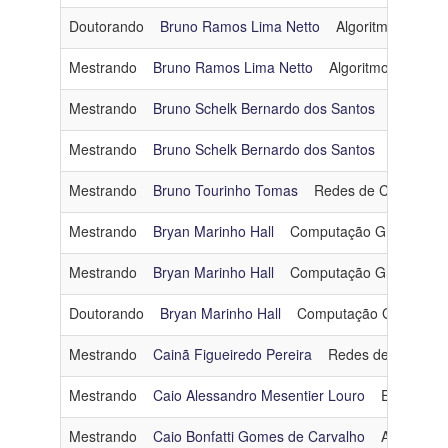
Doutorando
Bruno Ramos Lima Netto
Algoritmos e Com
Mestrando
Bruno Ramos Lima Netto
Algoritmos e Comb
Mestrando
Bruno Schelk Bernardo dos Santos
Otimizaç
Mestrando
Bruno Schelk Bernardo dos Santos
Otimizaç
Mestrando
Bruno Tourinho Tomas
Redes de Computad
Mestrando
Bryan Marinho Hall
Computação Gráfica
b
Mestrando
Bryan Marinho Hall
Computação Gráfica
b
Doutorando
Bryan Marinho Hall
Computação Gráfica
Mestrando
Cainã Figueiredo Pereira
Redes de Comput
Mestrando
Caio Alessandro Mesentier Louro
Engenhari
Mestrando
Caio Bonfatti Gomes de Carvalho
Arquitetur