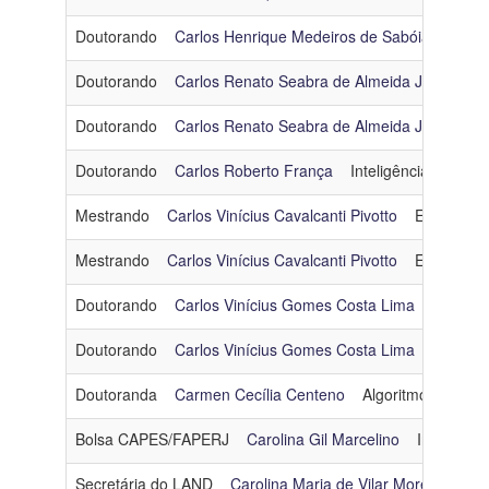
Doutorando
Carlos Henrique Medeiros de Sabóia
Otimi
Doutorando
Carlos Renato Seabra de Almeida Junior
O
Doutorando
Carlos Renato Seabra de Almeida Junior
O
Doutorando
Carlos Roberto França
Inteligência Artificial
Mestrando
Carlos Vinícius Cavalcanti Pivotto
Engenhari
Mestrando
Carlos Vinícius Cavalcanti Pivotto
Engenhari
Doutorando
Carlos Vinícius Gomes Costa Lima
Algorit
Doutorando
Carlos Vinícius Gomes Costa Lima
Algorit
Doutoranda
Carmen Cecília Centeno
Algoritmos e Comb
Bolsa CAPES/FAPERJ
Carolina Gil Marcelino
Inteligência
Secretária do LAND
Carolina Maria de Vilar Moreira Vieir