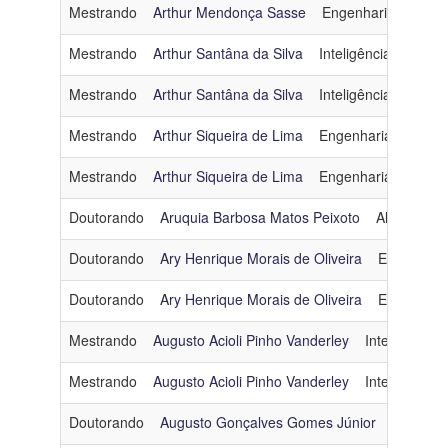
Mestrando
Arthur Mendonça Sasse
Engenharia de Soft
Mestrando
Arthur Santâna da Silva
Inteligência Artificial
Mestrando
Arthur Santâna da Silva
Inteligência Artificial
Mestrando
Arthur Siqueira de Lima
Engenharia de Dad
Mestrando
Arthur Siqueira de Lima
Engenharia de Dad
Doutorando
Aruquia Barbosa Matos Peixoto
Algoritmos
Doutorando
Ary Henrique Morais de Oliveira
Engenhari
Doutorando
Ary Henrique Morais de Oliveira
Engenhari
Mestrando
Augusto Acioli Pinho Vanderley
Inteligência Ar
Mestrando
Augusto Acioli Pinho Vanderley
Inteligência Ar
Doutorando
Augusto Gonçalves Gomes Júnior
Engenhar