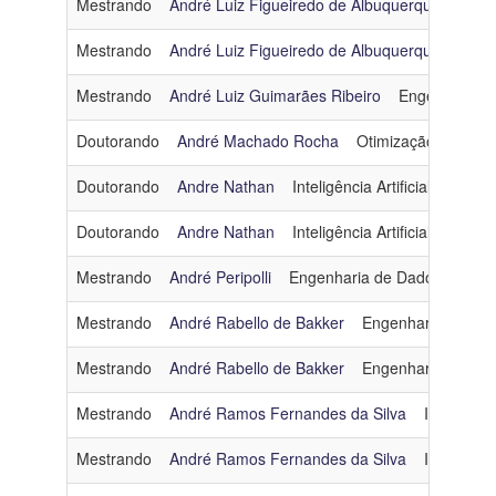
Mestrando
André Luiz Figueiredo de Albuquerque
Enge
Mestrando
André Luiz Figueiredo de Albuquerque
Enge
Mestrando
André Luiz Guimarães Ribeiro
Engenharia d
Doutorando
André Machado Rocha
Otimização
andre
Doutorando
Andre Nathan
Inteligência Artificial
andren
Doutorando
Andre Nathan
Inteligência Artificial
andren
Mestrando
André Peripolli
Engenharia de Dados e Con
Mestrando
André Rabello de Bakker
Engenharia de Da
Mestrando
André Rabello de Bakker
Engenharia de Da
Mestrando
André Ramos Fernandes da Silva
Inteligênci
Mestrando
André Ramos Fernandes da Silva
Inteligênci