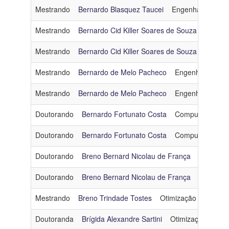
Mestrando
Bernardo Blasquez Taucei
Engenharia de D
Mestrando
Bernardo Cid Killer Soares de Souza
Inteligê
Mestrando
Bernardo Cid Killer Soares de Souza
Inteligê
Mestrando
Bernardo de Melo Pacheco
Engenharia de 
Mestrando
Bernardo de Melo Pacheco
Engenharia de 
Doutorando
Bernardo Fortunato Costa
Computação Grá
Doutorando
Bernardo Fortunato Costa
Computação Grá
Doutorando
Breno Bernard Nicolau de França
Engenhar
Doutorando
Breno Bernard Nicolau de França
Engenhar
Mestrando
Breno Trindade Tostes
Otimização
bttoste
Doutoranda
Brígida Alexandre Sartini
Otimização
brig