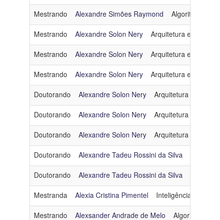
Mestrando
Alexandre Simões Raymond
Algoritmos e C
Mestrando
Alexandre Solon Nery
Arquitetura e Sistema
Mestrando
Alexandre Solon Nery
Arquitetura e Sistema
Mestrando
Alexandre Solon Nery
Arquitetura e Sistema
Doutorando
Alexandre Solon Nery
Arquitetura e Sistem
Doutorando
Alexandre Solon Nery
Arquitetura e Sistem
Doutorando
Alexandre Solon Nery
Arquitetura e Sistem
Doutorando
Alexandre Tadeu Rossini da Silva
Inteligênci
Doutorando
Alexandre Tadeu Rossini da Silva
Inteligênci
Mestranda
Alexia Cristina Pimentel
Inteligência Artificial
Mestrando
Alexsander Andrade de Melo
Algoritmos e C