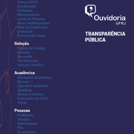
Sobre o PESC
Coordenação
Comissões
Representantes
Linhas de Pesquisa
Áreas Interdisciplinares
Rede de Colaboração
Graduação
Comunicação Visual
Seleção
Sistema de Seleção
Mestrado
Doutorado
Pós-Doutorado
Iniciação Científica
Acadêmica
Solicitações Acadêmicas
(Bancas...)
Calendário Acadêmico
Disciplinas
Normas e Diretrizes
Publicações do PESC
Turmas
Pessoas
Professores
Técnicos-
Administrativos
Pós-
Doutorandos