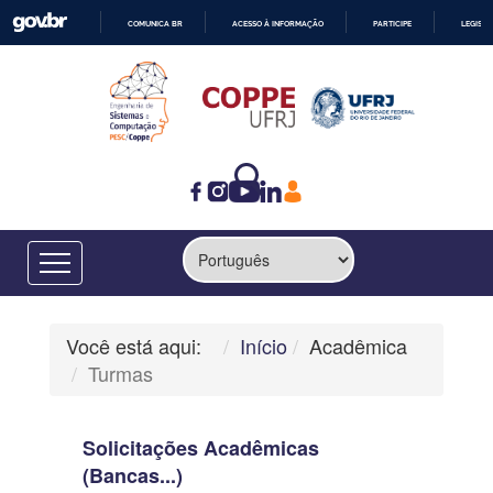
COMUNICA BR
ACESSO À INFORMAÇÃO
PARTICIPE
LEGISL
IR
PARA
O
CONTEÚDO
Você está aqui:
Início
Acadêmica
Turmas
Solicitações Acadêmicas
(Bancas...)