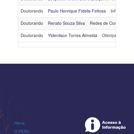
Doutorando
Paulo Henrique Fidelis Feitosa
Informática
Doutorando
Renato Souza Silva
Redes de Computador
Doutorando
Yldenilson Torres Almeida
Otimização
yld
Home
O PESC