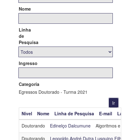
Nome
Linha
de
Pesquisa
Ingresso
Categoria
Egressos Doutorado - Turma 2021
Nível
Nome
Linha de Pesquisa
E-mail
Lattes
O
Doutorando
Edinelço Dalcumune
Algoritmos e Combinat
Doutorando
Leopoldo André Dutra Lusquino Filho
Inteli