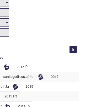
so
2015 P2
santiago@cos.ufrj.br
2017
frj.br
2015
2015 P3
br
2014 P2