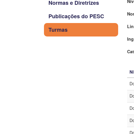
Nív
Normas e Diretrizes
No
Publicações do PESC
Lin
Turmas
Ing
Cat
Ní
Do
Do
Do
Do
Do