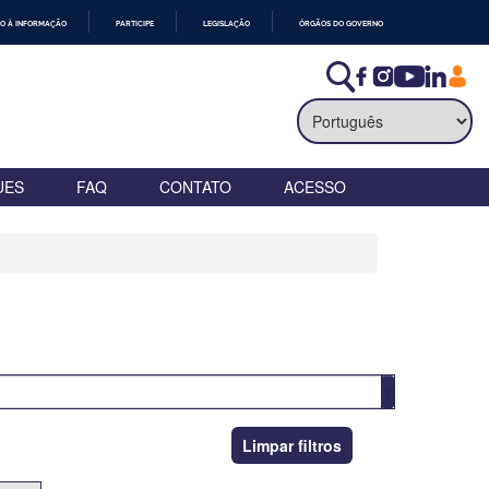
O À INFORMAÇÃO
PARTICIPE
LEGISLAÇÃO
ÓRGÃOS DO GOVERNO
UES
FAQ
CONTATO
ACESSO
Limpar filtros