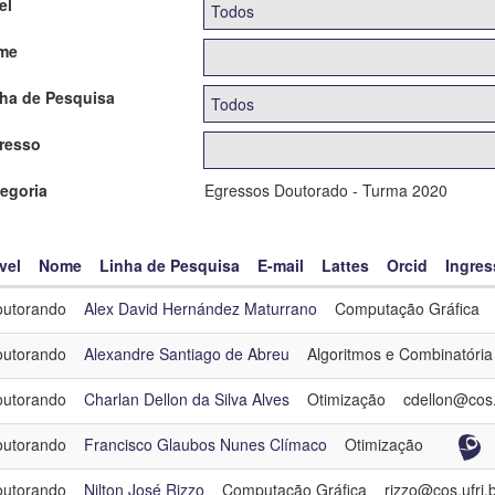
el
me
ha de Pesquisa
resso
egoria
Egressos Doutorado - Turma 2020
vel
Nome
Linha de Pesquisa
E-mail
Lattes
Orcid
Ingres
utorando
Alex David Hernández Maturrano
Computação Gráfica
utorando
Alexandre Santiago de Abreu
Algoritmos e Combinatória
utorando
Charlan Dellon da Silva Alves
Otimização
cdellon@cos.u
utorando
Francisco Glaubos Nunes Clímaco
Otimização
utorando
Nilton José Rizzo
Computação Gráfica
rizzo@cos.ufrj.