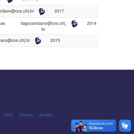
anilson@cos.ufrj.br
2017
mas
tiagocariolano@cos.ufrj.
2014
br
aco@cos.ufrj.br
2015
FAQ
Contato
Acesso