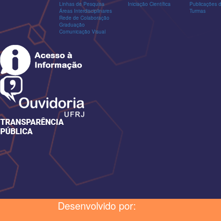
Linhas de Pesquisa
Iniciação Científica
Publicações
Áreas Interdisciplinares
Turmas
Rede de Colaboração
Graduação
Comunicação Visual
Desenvolvido por: