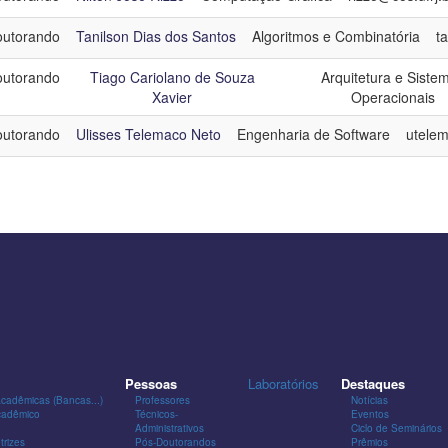
utorando
Tanilson Dias dos Santos
Algoritmos e Combinatória
t
utorando
Tiago Cariolano de Souza
Arquitetura e Siste
Xavier
Operacionais
utorando
Ulisses Telemaco Neto
Engenharia de Software
utelem
Pessoas
Laboratórios
Destaques
Acadêmicas (Bancas...)
Professores
Notícias
cadêmico
Técnicos-
Eventos
Administrativos
Ciclo de Seminários
trizes
Pós-Doutorandos
Prêmios