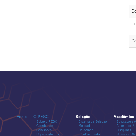
Do
Do
Do
Home
O PESC
Seleção
Acadêmica
Sobre o PESC
Sistema de Seleção
Solicitações 
Coordenação
Mestrado
Calendário A
Comissões
Doutorado
Disciplinas
Representantes
Pós-Doutorado
Normas e Dire