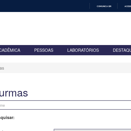
COMUNICA BR
ACESS
IR
PARA
O
CONTEÚDO
CADÊMICA
PESSOAS
LABORATÓRIOS
DESTAQ
as
urmas
quisar: