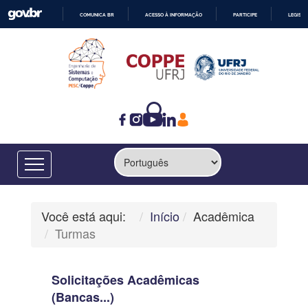
COMUNICA BR
ACESSO À INFORMAÇÃO
PARTICIPE
LEGISL
IR
PARA
O
CONTEÚDO
Você está aqui:
Início
Acadêmica
Turmas
Solicitações Acadêmicas
(Bancas...)