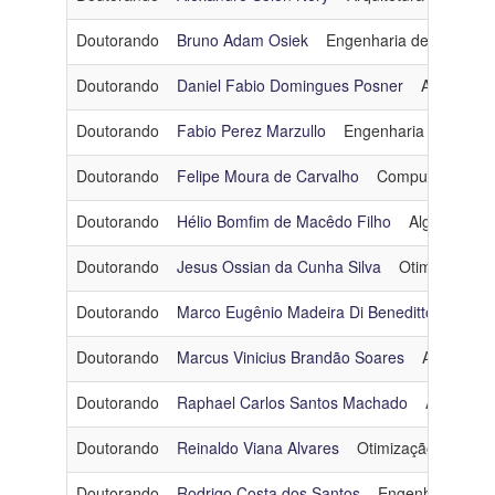
Doutorando
Bruno Adam Osiek
Engenharia de Dados e
Doutorando
Daniel Fabio Domingues Posner
Algoritmo
Doutorando
Fabio Perez Marzullo
Engenharia de Dado
Doutorando
Felipe Moura de Carvalho
Computação Grá
Doutorando
Hélio Bomfim de Macêdo Filho
Algoritmos 
Doutorando
Jesus Ossian da Cunha Silva
Otimização
Doutorando
Marco Eugênio Madeira Di Beneditto
Engen
Doutorando
Marcus Vinicius Brandão Soares
Arquitetu
Doutorando
Raphael Carlos Santos Machado
Algoritmo
Doutorando
Reinaldo Viana Alvares
Otimização
reina
Doutorando
Rodrigo Costa dos Santos
Engenharia de 