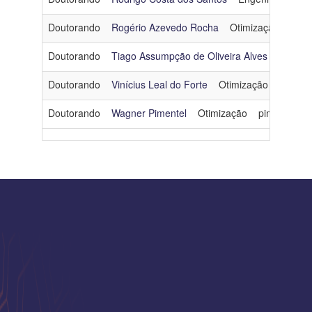
Doutorando
Rogério Azevedo Rocha
Otimização
roge
Doutorando
Tiago Assumpção de Oliveira Alves
Arquite
Doutorando
Vinícius Leal do Forte
Otimização
vlforte
Doutorando
Wagner Pimentel
Otimização
pimentelwag