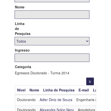
Nome
Linha
de
Pesquisa
Ingresso
Categoria
Egressos Doutorado - Turma 2014
Nível
Nome
Linha de Pesquisa
E-mail
Lattes
O
Doutorando
Adler Diniz de Souza
Engenharia de Softwa
Doutorando
Alexandre Solon Nery
Arquitetura e Sistem