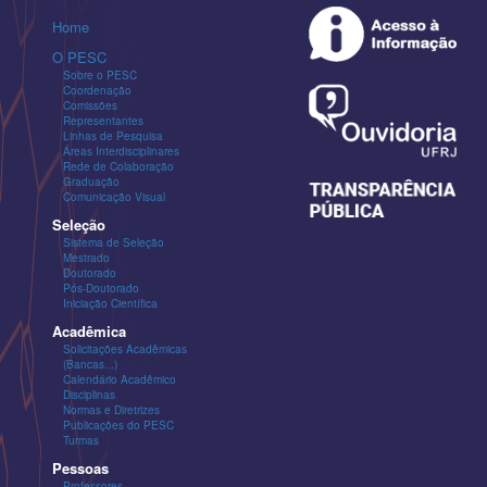
Home
O PESC
Sobre o PESC
Coordenação
Comissões
Representantes
Linhas de Pesquisa
Áreas Interdisciplinares
Rede de Colaboração
Graduação
Comunicação Visual
Seleção
Sistema de Seleção
Mestrado
Doutorado
Pós-Doutorado
Iniciação Científica
Acadêmica
Solicitações Acadêmicas
(Bancas...)
Calendário Acadêmico
Disciplinas
Normas e Diretrizes
Publicações do PESC
Turmas
Pessoas
Professores