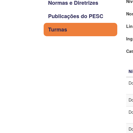
Nív
Normas e Diretrizes
No
Publicações do PESC
Lin
Turmas
Ing
Cat
Ní
Do
Do
Do
Do