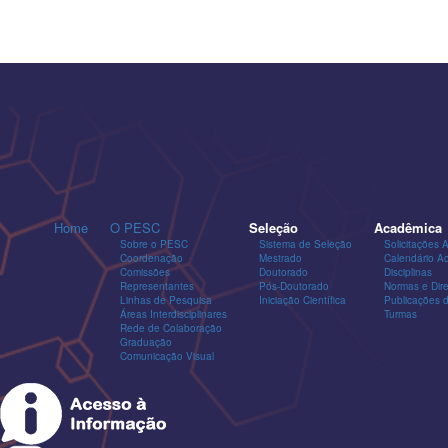
Home
O PESC
Seleção
Acadêmica
Sobre o PESC
Sistema de Seleção
Solicitações 
Coordenação
Mestrado
Calendário A
Comissões
Doutorado
Disciplinas
Representantes
Pós-Doutorado
Normas e Dire
Linhas de Pesquisa
Iniciação Científica
Publicações
Áreas Interdisciplinares
Turmas
Rede de Colaboração
Graduação
Comunicação Visual