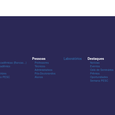
Pessoas
Laboratórios
Destaques
Acadêmicas (Bancas...)
Professores
Notícias
cadêmico
Técnicos-
Eventos
Administrativos
Ciclo de Seminários
trizes
Pós-Doutorandos
Prêmios
 do PESC
Alunos
Oportunidades
Semana PESC