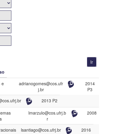
so
 e
adrianogomes@cos.ufr
2014
j.br
P3
cos.ufrj.br
2013 P2
stemas
lmarzulo@cos.ufrj.b
2008
s
r
racionais
lsantiago@cos.ufrj.br
2016