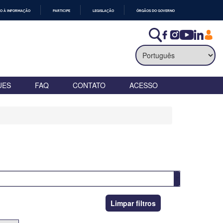
O À INFORMAÇÃO
PARTICIPE
LEGISLAÇÃO
ÓRGÃOS DO GOVERNO
UES
FAQ
CONTATO
ACESSO
Limpar filtros