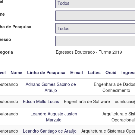
el
me
ha de Pesquisa
resso
egoria
Egressos Doutorado - Turma 2019
vel
Nome
Linha de Pesquisa
E-mail
Lattes
Orcid
Ingres
utorando
Adriano Gomes Sabino de
Engenharia de Dados
Araujo
Conhecimento
utorando
Edson Mello Lucas
Engenharia de Software
edmlucas@
utorando
Leandro Augusto Justen
Arquitetura e Si
Marzulo
Operacionai
utorando
Leandro Santiago de Araújo
Arquitetura e Sistemas Ope