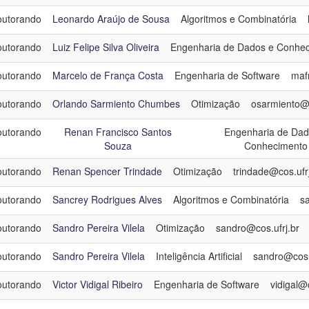
utorando
Leonardo Araújo de Sousa
Algoritmos e Combinatória
utorando
Luiz Felipe Silva Oliveira
Engenharia de Dados e Conhe
utorando
Marcelo de França Costa
Engenharia de Software
maf
utorando
Orlando Sarmiento Chumbes
Otimização
osarmiento@c
utorando
Renan Francisco Santos
Engenharia de Dad
Souza
Conhecimento
utorando
Renan Spencer Trindade
Otimização
trindade@cos.ufrj
utorando
Sancrey Rodrigues Alves
Algoritmos e Combinatória
sa
utorando
Sandro Pereira Vilela
Otimização
sandro@cos.ufrj.br
utorando
Sandro Pereira Vilela
Inteligência Artificial
sandro@cos.u
utorando
Victor Vidigal Ribeiro
Engenharia de Software
vidigal@c