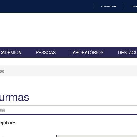
COMUNICA BR
ACESS
IR
PARA
O
CONTEÚDO
CADÊMICA
PESSOAS
LABORATÓRIOS
DESTAQ
as
urmas
quisar: