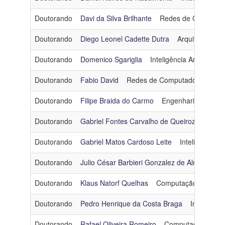
Doutorando
Davi da Silva Brilhante
Redes de Computad
Doutorando
Diego Leonel Cadette Dutra
Arquitetura e 
Doutorando
Domenico Sgariglia
Inteligência Artificial
Doutorando
Fabio David
Redes de Computadores
fab
Doutorando
Filipe Braida do Carmo
Engenharia de Dad
Doutorando
Gabriel Fontes Carvalho de Queiroz
Redes
Doutorando
Gabriel Matos Cardoso Leite
Inteligência Art
Doutorando
Julio César Barbieri Gonzalez de Almeida
E
Doutorando
Klaus Natorf Quelhas
Computação Gráfica
Doutorando
Pedro Henrique da Costa Braga
Informátic
Doutorando
Rafael Oliveira Romeiro
Computação Gráfi