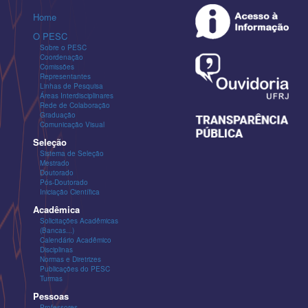
Home
O PESC
Sobre o PESC
Coordenação
Comissões
Representantes
Linhas de Pesquisa
Áreas Interdisciplinares
Rede de Colaboração
Graduação
Comunicação Visual
Seleção
Sistema de Seleção
Mestrado
Doutorado
Pós-Doutorado
Iniciação Científica
Acadêmica
Solicitações Acadêmicas
(Bancas...)
Calendário Acadêmico
Disciplinas
Normas e Diretrizes
Publicações do PESC
Turmas
Pessoas
Professores