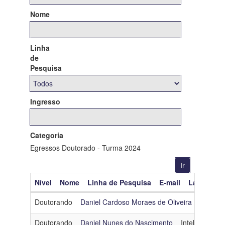
Nome
Linha
de
Pesquisa
Ingresso
Categoria
Egressos Doutorado - Turma 2024
Nível
Nome
Linha de Pesquisa
E-mail
Lattes
O
Doutorando
Daniel Cardoso Moraes de Oliveira
Engenh
Doutorando
Daniel Nunes do Nascimento
Inteligência Art