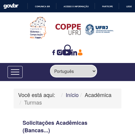
COMUNICA BR
ACESSO À INFORMAÇÃO
PARTICIPE
LEGISL
IR
PARA
O
CONTEÚDO
Você está aqui:
Início
Acadêmica
Turmas
Solicitações Acadêmicas
(Bancas...)