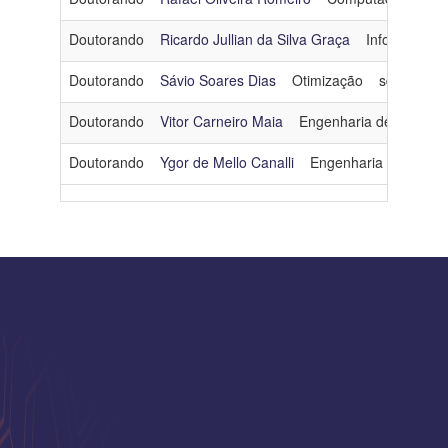
Doutorando
Ricardo Jullian da Silva Graça
Informática 
Doutorando
Sávio Soares Dias
Otimização
sdias@cos.
Doutorando
Vitor Carneiro Maia
Engenharia de Softwar
Doutorando
Ygor de Mello Canalli
Engenharia de Dados