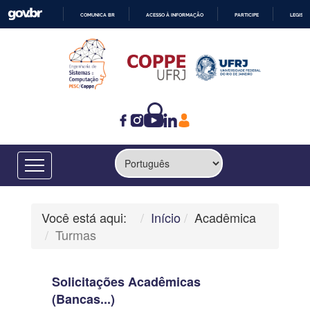
COMUNICA BR
ACESSO À INFORMAÇÃO
PARTICIPE
LEGISL
IR
PARA
O
CONTEÚDO
Você está aqui:
Início
Acadêmica
Turmas
Solicitações Acadêmicas
(Bancas...)