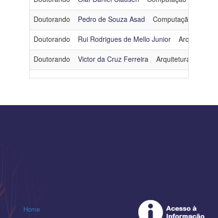
Doutorando
Pedro de Souza Asad
Computação Gráfica
Doutorando
Rui Rodrigues de Mello Junior
Arquitetura 
Doutorando
Victor da Cruz Ferreira
Arquitetura e Siste
Home