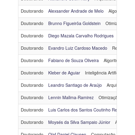
Doutorando
Alexsander Andrade de Melo
Algoritmos e 
Doutorando
Brunno Figueirôa Goldstein
Otimização
Doutorando
Diego Mazala Carvalho Rodrigues
Computa
Doutorando
Evandro Luiz Cardoso Macedo
Redes de C
Doutorando
Fabiano de Souza Oliveira
Algoritmos e Co
Doutorando
Kleber de Aguiar
Inteligência Artificial
kag
Doutorando
Leandro Santiago de Araújo
Arquitetura e 
Doutorando
Lennin Mallma-Ramirez
Otimização
lenni
Doutorando
Luis Carlos dos Santos Coutinho Retondaro
Doutorando
Moysés da Silva Sampaio Júnior
Algoritmo
Doutorando
Olaf Daniel Clausen
Computação Gráfica