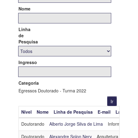
Nome
Linha
de
Pesquisa
Ingresso
Categoria
Egressos Doutorado - Turma 2022
Nível
Nome
Linha de Pesquisa
E-mail
Lattes
O
Doutorando
Alberto Jorge Silva de Lima
Informática e 
Doutorando
Alexandre Solon Nery
Arquitetura e Sistem