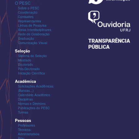
O PESC
Sobre o PESC
Coordenação
Comissões
Representantes
Linhas de Pesquisa
Áreas Interdisciplinares
Rede de Colaboração
Graduação
Comunicação Visual
Seleção
Sistema de Seleção
Mestrado
Doutorado
Pós-Doutorado
Iniciação Científica
Acadêmica
Solicitações Acadêmicas
(Bancas...)
Calendário Acadêmico
Disciplinas
Normas e Diretrizes
Publicações do PESC
Turmas
Pessoas
Professores
Técnicos-
Administrativos
Pós-