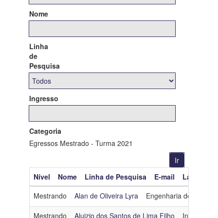
Nome
Linha
de
Pesquisa
Ingresso
Categoria
Egressos Mestrado - Turma 2021
Nível
Nome
Linha de Pesquisa
E-mail
Lattes
O
Mestrando
Alan de Oliveira Lyra
Engenharia de Dados 
Mestrando
Aluizio dos Santos de Lima Filho
Inteligência 