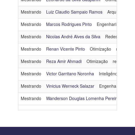
Mestrando
Luiz Claudio Sampaio Ramos
Arquitetura e
Mestrando
Marcos Rodrigues Pinto
Engenharia de Dad
Mestrando
Nicolas André Alves da Silva
Redes de Comp
Mestrando
Renan Vicente Pinto
Otimização
renanvp@c
Mestrando
Reza Amir Ahmadi
Otimização
reza@cos.uf
Mestrando
Victor Garritano Noronha
Inteligência Artificia
Mestrando
Vinicius Werneck Salazar
Engenharia de Da
Mestrando
Wanderson Douglas Lomenha Pereira
Algor