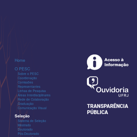
Home
O PESC
Sobre o PESC
Coordenação
Comissões
Representantes
Linhas de Pesquisa
Áreas Interdisciplinares
Rede de Colaboração
Graduação
Comunicação Visual
Seleção
Sistema de Seleção
Mestrado
Doutorado
Pós-Doutorado