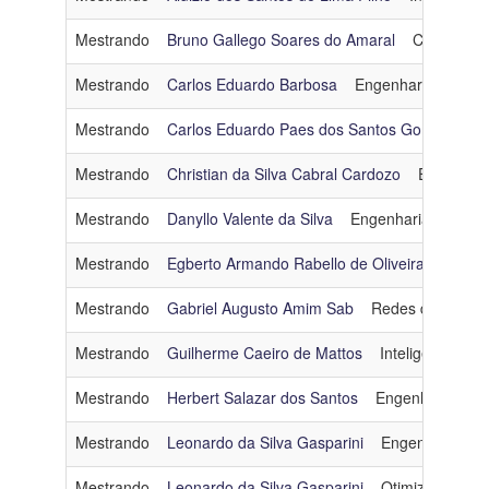
Mestrando
Bruno Gallego Soares do Amaral
Computaçã
Mestrando
Carlos Eduardo Barbosa
Engenharia de Dad
Mestrando
Carlos Eduardo Paes dos Santos Gomes
Ot
Mestrando
Christian da Silva Cabral Cardozo
Engenhar
Mestrando
Danyllo Valente da Silva
Engenharia de Soft
Mestrando
Egberto Armando Rabello de Oliveira
Engen
Mestrando
Gabriel Augusto Amim Sab
Redes de Compu
Mestrando
Guilherme Caeiro de Mattos
Inteligência Artif
Mestrando
Herbert Salazar dos Santos
Engenharia de 
Mestrando
Leonardo da Silva Gasparini
Engenharia de
Mestrando
Leonardo da Silva Gasparini
Otimização
g