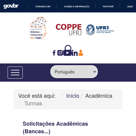
COMUNICA BR
ACESSO À INFORMAÇÃO
PARTICIPE
LEGISL
IR
PARA
O
CONTEÚDO
Você está aqui:
Início
Acadêmica
Turmas
Solicitações Acadêmicas
(Bancas...)