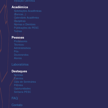
Iniciação Científica
Acadêmica
Solicitações Acadêmicas
(Bancas...)
Calendário Acadêmico
Disciplinas
Normas e Diretrizes
Publicações do PESC
Turmas
Pessoas
Professores
Técnicos-
Administrativos
Pós-
Doutorandos
Alunos
Laboratórios
Destaques
Notícias
Eventos
Ciclo de Seminários
Prêmios
Oportunidades
Semana PESC
FAQ
Contato