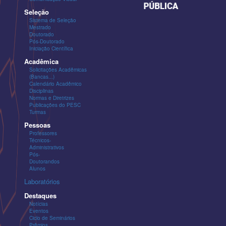
Seleção
Sistema de Seleção
Mestrado
Doutorado
Pós-Doutorado
Iniciação Científica
Acadêmica
Solicitações Acadêmicas
(Bancas...)
Calendário Acadêmico
Disciplinas
Normas e Diretrizes
Publicações do PESC
Turmas
Pessoas
Professores
Técnicos-
Administrativos
Pós-
Doutorandos
Alunos
Laboratórios
Destaques
Notícias
Eventos
Ciclo de Seminários
Prêmios