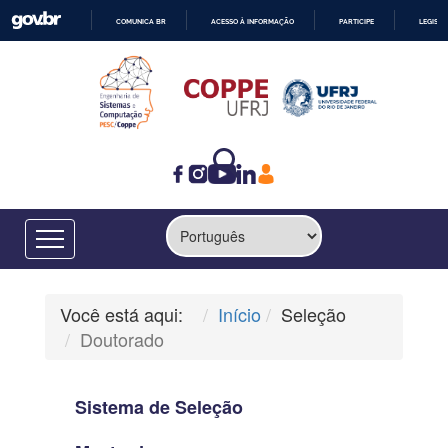
COMUNICA BR
ACESSO À INFORMAÇÃO
PARTICIPE
LEGISL
IR
PARA
O
CONTEÚDO
Você está aqui:
Início
Seleção
Doutorado
Sistema de Seleção