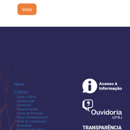
Voltar
Home
O PESC
Sobre o PESC
Coordenação
Comissões
Representantes
Linhas de Pesquisa
Áreas Interdisciplinares
Rede de Colaboração
Graduação
Comunicação Visual