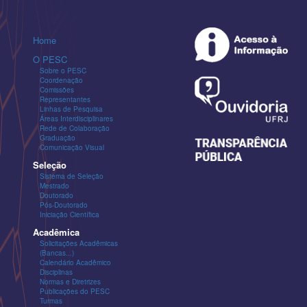
Home
O PESC
Sobre o PESC
Coordenação
Comissões
Representantes
Linhas de Pesquisa
Áreas Interdisciplinares
Rede de Colaboração
Graduação
Comunicação Visual
Seleção
Sistema de Seleção
Mestrado
Doutorado
Pós-Doutorado
Iniciação Científica
Acadêmica
Solicitações Acadêmicas
(Bancas...)
Calendário Acadêmico
Disciplinas
Normas e Diretrizes
Publicações do PESC
Turmas