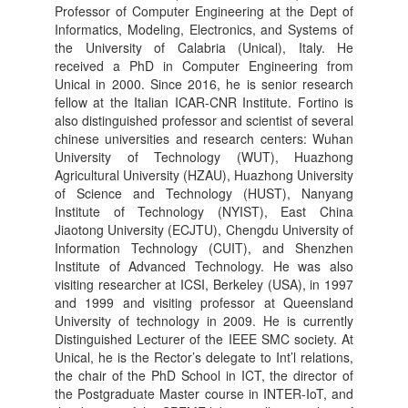
Professor of Computer Engineering at the Dept of
Informatics, Modeling, Electronics, and Systems of
the University of Calabria (Unical), Italy. He
received a PhD in Computer Engineering from
Unical in 2000. Since 2016, he is senior research
fellow at the Italian ICAR-CNR Institute. Fortino is
also distinguished professor and scientist of several
chinese universities and research centers: Wuhan
University of Technology (WUT), Huazhong
Agricultural University (HZAU), Huazhong University
of Science and Technology (HUST), Nanyang
Institute of Technology (NYIST), East China
Jiaotong University (ECJTU), Chengdu University of
Information Technology (CUIT), and Shenzhen
Institute of Advanced Technology. He was also
visiting researcher at ICSI, Berkeley (USA), in 1997
and 1999 and visiting professor at Queensland
University of technology in 2009. He is currently
Distinguished Lecturer of the IEEE SMC society. At
Unical, he is the Rector’s delegate to Int’l relations,
the chair of the PhD School in ICT, the director of
the Postgraduate Master course in INTER-IoT, and