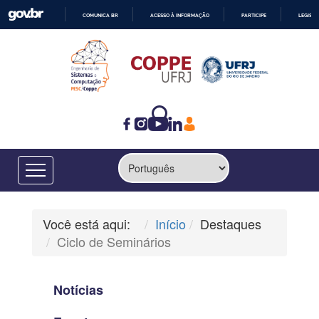
COMUNICA BR
ACESSO À INFORMAÇÃO
PARTICIPE
LEGISL
IR
PARA
O
CONTEÚDO
Você está aqui:
Início
Destaques
Ciclo de Seminários
Notícias