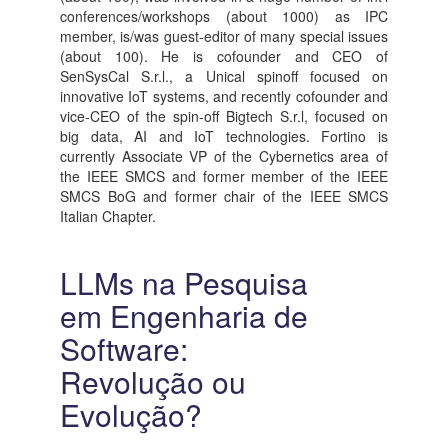
conferences/workshops (about 1000) as IPC
member, is/was guest-editor of many special issues
(about 100). He is cofounder and CEO of
SenSysCal S.r.l., a Unical spinoff focused on
innovative IoT systems, and recently cofounder and
vice-CEO of the spin-off Bigtech S.r.l, focused on
big data, AI and IoT technologies. Fortino is
currently Associate VP of the Cybernetics area of
the IEEE SMCS and former member of the IEEE
SMCS BoG and former chair of the IEEE SMCS
Italian Chapter.
LLMs na Pesquisa
em Engenharia de
Software:
Revolução ou
Evolução?