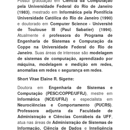
Possui graduação em
Ciência da Computação
pela Universidade Federal do Rio de Janeiro
(1983)
, mestrado em
Informática pela Pontifícia
Universidade Católica do Rio de Janeiro (1990)
e doutorado em
Computer Science - Université
de Toulouse III (Paul Sabatier) (1994)
.
Atualmente é
professora do Programa de
Engenharia de Sistemas e Computação da
Coppe na Universidade Federal do Rio de
Janeiro
. Suas áreas de interesse são
modelagem
de sistemas de computação, aprendizado por
máquina, modelagem e medição em redes,
anomalias em redes
e
segurança em redes
.
Short Vitae Elaine R. Sigette:
Doutora em
Engenharia de Sistemas e
Computação (PESC/COPPE/UFRJ)
, mestre em
Informática (NCE/UFRJ)
e especialista em
Neurociências e Comportamento (PUCRS)
.
Professora adjunta da Faculdade de
Administração e Ciências Contábeis da UFF
,
atua nas áreas de
Administração de Sistemas de
Informação, Ciência de Dados
e
Inteligência