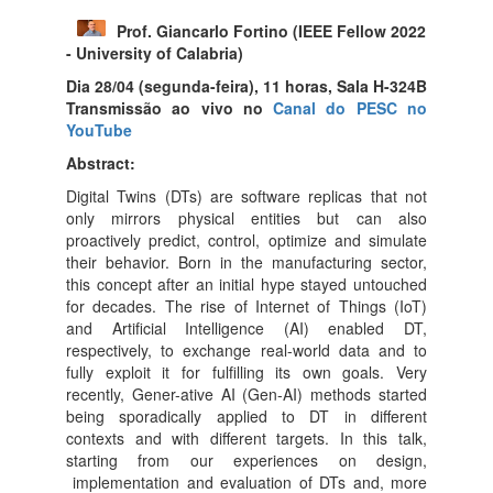
Prof. Giancarlo Fortino (IEEE Fellow 2022
- University of Calabria)
Dia 28/04 (segunda-feira), 11 horas, Sala H-324B
Transmissão ao vivo no
Canal do PESC no
YouTube
Abstract:
Digital Twins (DTs) are software replicas that not
only mirrors physical entities but can also
proactively predict, control, optimize and simulate
their behavior. Born in the manufacturing sector,
this concept after an initial hype stayed untouched
for decades. The rise of Internet of Things (IoT)
and Artificial Intelligence (AI) enabled DT,
respectively, to exchange real-world data and to
fully exploit it for fulfilling its own goals. Very
recently, Gener-ative AI (Gen-AI) methods started
being sporadically applied to DT in different
contexts and with different targets. In this talk,
starting from our experiences on design,
implementation and evaluation of DTs and, more