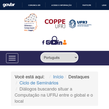
COMUNICA BR
ACESSO À INFORMAÇÃO
PARTICIPE
LEGISL
IR
PARA
O
CONTEÚDO
Você está aqui:
Início
Destaques
Ciclo de Seminários
Diálogos buscando situar a
Computação na UFRJ entre o global e o
local