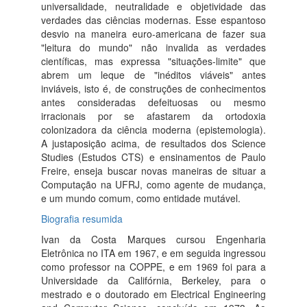
universalidade, neutralidade e objetividade das
verdades das ciências modernas. Esse espantoso
desvio na maneira euro-americana de fazer sua
"leitura do mundo" não invalida as verdades
científicas, mas expressa "situações-limite" que
abrem um leque de "inéditos viáveis" antes
inviáveis, isto é, de construções de conhecimentos
antes consideradas defeituosas ou mesmo
irracionais por se afastarem da ortodoxia
colonizadora da ciência moderna (epistemologia).
A justaposição acima, de resultados dos Science
Studies (Estudos CTS) e ensinamentos de Paulo
Freire, enseja buscar novas maneiras de situar a
Computação na UFRJ, como agente de mudança,
e um mundo comum, como entidade mutável.
Biografia resumida
Ivan da Costa Marques cursou Engenharia
Eletrônica no ITA em 1967, e em seguida ingressou
como professor na COPPE, e em 1969 foi para a
Universidade da Califórnia, Berkeley, para o
mestrado e o doutorado em Electrical Engineering