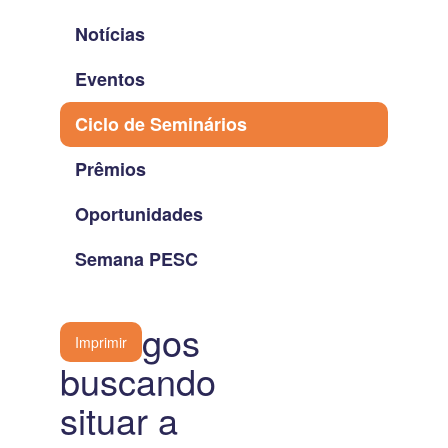
Notícias
Eventos
Ciclo de Seminários
Prêmios
Oportunidades
Semana PESC
Diálogos
Imprimir
buscando
situar a