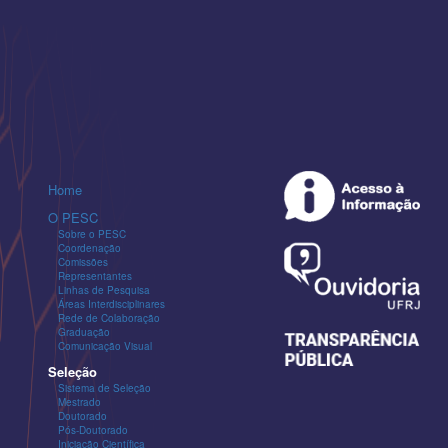
Home
O PESC
Sobre o PESC
Coordenação
Comissões
Representantes
Linhas de Pesquisa
Áreas Interdisciplinares
Rede de Colaboração
Graduação
Comunicação Visual
Seleção
Sistema de Seleção
Mestrado
Doutorado
Pós-Doutorado
Iniciação Científica