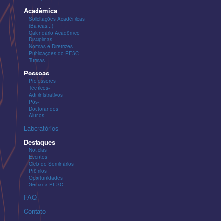
Acadêmica
Solicitações Acadêmicas
(Bancas...)
Calendário Acadêmico
Disciplinas
Normas e Diretrizes
Publicações do PESC
Turmas
Pessoas
Professores
Técnicos-
Administrativos
Pós-
Doutorandos
Alunos
Laboratórios
Destaques
Notícias
Eventos
Ciclo de Seminários
Prêmios
Oportunidades
Semana PESC
FAQ
Contato