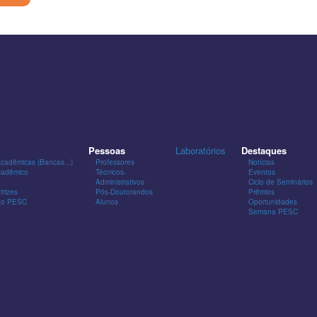
Pessoas
Laboratórios
Destaques
Acadêmicas (Bancas...)
Professores
Notícias
cadêmico
Técnicos-
Eventos
Administrativos
Ciclo de Seminários
trizes
Pós-Doutorandos
Prêmios
 do PESC
Alunos
Oportunidades
Semana PESC