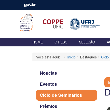
HOME
O PESC
SELEÇÃO
A
Você está aqui:
Início
Destaques
Ciclo
Notícias
R
I
Eventos
D
Ciclo de Seminários
Prêmios