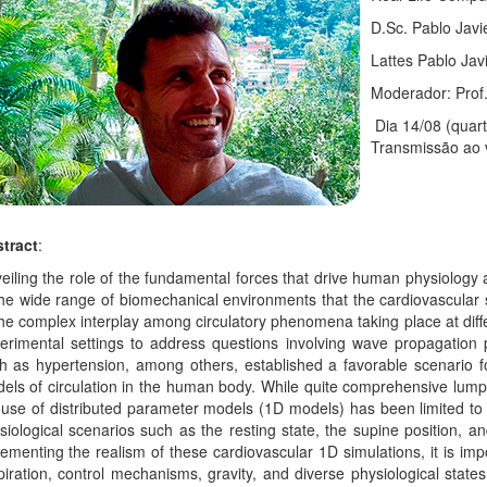
D.Sc. Pablo Jav
Lattes Pablo Jav
Moderador: Prof
Dia 14/08 (quart
Transmissão ao 
tract
:
eiling the role of the fundamental forces that drive human physiology
the wide range of biomechanical environments that the cardiovascular sy
the complex interplay among circulatory phenomena taking place at diffe
erimental settings to address questions involving wave propagation p
h as hypertension, among others, established a favorable scenario 
els of circulation in the human body. While quite comprehensive lu
 use of distributed parameter models (1D models) has been limited to 
siological scenarios such as the resting state, the supine position, a
rementing the realism of these cardiovascular 1D simulations, it is impo
piration, control mechanisms, gravity, and diverse physiological states