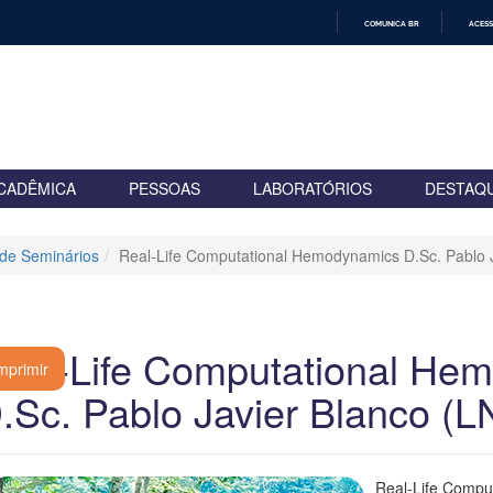
COMUNICA BR
ACESS
IR
PARA
O
CONTEÚDO
CADÊMICA
PESSOAS
LABORATÓRIOS
DESTAQ
 de Seminários
Real-Life Computational Hemodynamics D.Sc. Pablo 
eal-Life Computational He
mprimir
.Sc. Pablo Javier Blanco (
Real-Life Compu