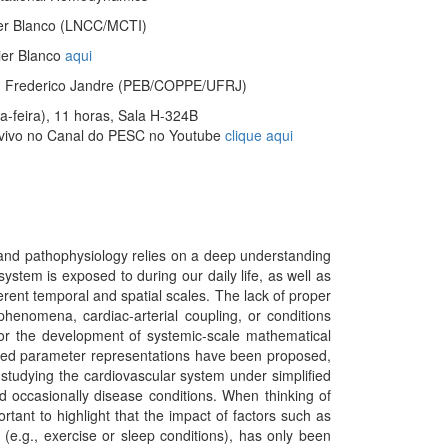
ier Blanco (LNCC/MCTI)
ier Blanco
aqui
. Frederico Jandre (PEB/COPPE/UFRJ)
a-feira), 11 horas, Sala H-324B
vivo no Canal do PESC no Youtube
clique aqui
 and pathophysiology relies on a deep understanding
stem is exposed to during our daily life, as well as
rent temporal and spatial scales. The lack of proper
henomena, cardiac-arterial coupling, or conditions
for the development of systemic-scale mathematical
mped parameter representations have been proposed,
studying the cardiovascular system under simplified
nd occasionally disease conditions. When thinking of
rtant to highlight that the impact of factors such as
 (e.g., exercise or sleep conditions), has only been