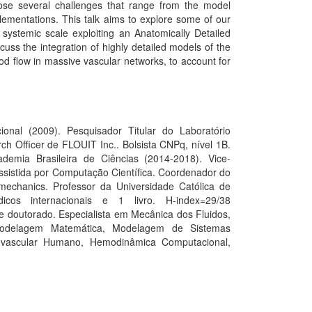
 pose several challenges that range from the model
lementations. This talk aims to explore some of our
systemic scale exploiting an Anatomically Detailed
uss the integration of highly detailed models of the
ood flow in massive vascular networks, to account for
nal (2009). Pesquisador Titular do Laboratório
h Officer de FLOUIT Inc.. Bolsista CNPq, nível 1B.
demia Brasileira de Ciências (2014-2018). Vice-
ssistida por Computação Científica. Coordenador do
echanics. Professor da Universidade Católica de
icos internacionais e 1 livro. H-index=29/38
e doutorado. Especialista em Mecânica dos Fluidos,
 Modelagem Matemática, Modelagem de Sistemas
ovascular Humano, Hemodinâmica Computacional,