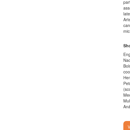
par
ass
lat
Art
car
mic
Sho
Eng
Nac
Bol
coo
Hem
Pet
(sc
Mec
Mul
Aná
V