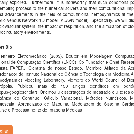
tially explored. Furthermore, it is noteworthy that such conditions
embling process to the numerical solvers and their computational imp
est advancements in the field of computational hemodynamics at the 
erio-Venous Network 1D model (ADAVN model). Specifically, we will disc
diovascular system, the impact of respiration, and the simulation of bl
rocirculatory environments.
rt Bio
:
enheiro Eletromecânico (2003). Doutor em Modelagem Computacio
ional de Computação Científica (LNCC). Co-Fundador e Chief Researc
sista FAPERJ Cientista do nosso Estado. Membro Afiliado da Aca
rdenador do Instituto Nacional de Ciência e Tecnologia em Medicina A
odynamics Modeling Laboratory. Membro do World Council of Biom
rópolis. Publicou mais de 130 artigos científicos em periód
opus/googlescholar). Orientou 9 dissertações de mestrado e 9 teses d
ânica do Contínuo, Cálculo Variacional, Métodos Numéricos,
tiescala, Aprendizado de Máquina, Modelagem do Sistema Cardi
lise e Processamento de Imagens Médicas
oltar