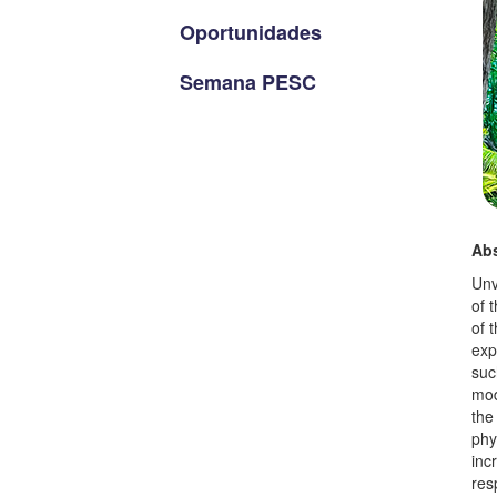
Oportunidades
Semana PESC
Abs
Unv
of 
of 
exp
suc
mod
the
phy
inc
res