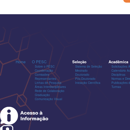
Home
O PESC
Seleção
Acadêmica
Sobre o PESC
Sistema de Seleção
Solicitações 
Coordenação
Mestrado
Calendário A
Comissões
Doutorado
Disciplinas
Representantes
Pós-Doutorado
Normas e Dire
Linhas de Pesquisa
Iniciação Científica
Publicações
Áreas Interdisciplinares
Turmas
Rede de Colaboração
Graduação
Comunicação Visual