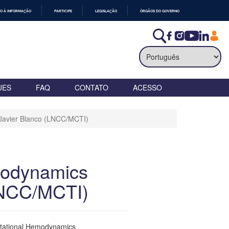
O À INFORMAÇÃO
PARTICIPE
LEGISLAÇÃO
ÓRGÃOS DO GOVERNO
UES
FAQ
CONTATO
ACESSO
Javier Blanco (LNCC/MCTI)
modynamics
LNCC/MCTI)
tational Hemodynamics