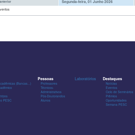
Segunda-feira, 01 Junho 2026
anterior
ventos
Pessoas
Laboratórios
Destaques
Acadêmicas (Bancas...)
Professores
Notícias
cadêmico
Técnicos-
Eventos
Administrativos
Ciclo de Seminários
trizes
Pós-Doutorandos
Prêmios
 do PESC
Alunos
Oportunidades
Semana PESC