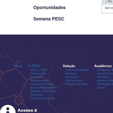
< Dia 
Oportunidades
Sem e
Semana PESC
Home
O PESC
Seleção
Acadêmica
Sobre o PESC
Sistema de Seleção
Solicitações 
Coordenação
Mestrado
Calendário A
Comissões
Doutorado
Disciplinas
Representantes
Pós-Doutorado
Normas e Dire
Linhas de Pesquisa
Iniciação Científica
Publicações
Áreas Interdisciplinares
Turmas
Rede de Colaboração
Graduação
Comunicação Visual