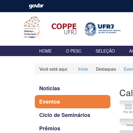
HOME
O PESC
SELEÇÃO
A
Você está aqui:
Início
Destaques
Even
Notícias
Cal
Eventos
Ciclo de Seminários
Vista
Prêmios