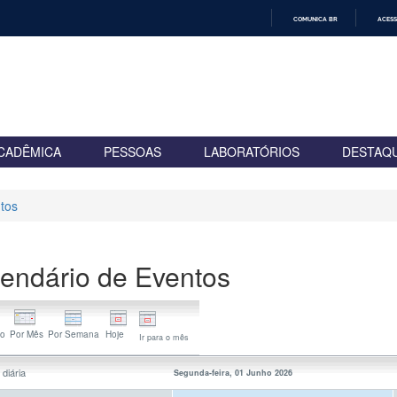
COMUNICA BR
ACESS
IR
PARA
O
CONTEÚDO
CADÊMICA
PESSOAS
LABORATÓRIOS
DESTAQ
tos
endário de Eventos
Ir para o mês
 diária
Segunda-feira, 01 Junho 2026