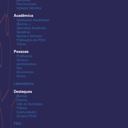
Pós-Doutorado
Iniciação Científica
Acadêmica
Solicitações Acadêmicas
(Bancas...)
Calendário Acadêmico
Disciplinas
Normas e Diretrizes
Publicações do PESC
Turmas
Pessoas
Professores
Técnicos-
Administrativos
Pós-
Doutorandos
Alunos
Laboratórios
Destaques
Notícias
Eventos
Ciclo de Seminários
Prêmios
Oportunidades
Semana PESC
FAQ