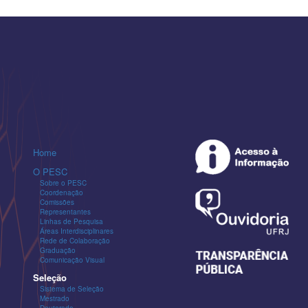
Home
O PESC
Sobre o PESC
Coordenação
Comissões
Representantes
Linhas de Pesquisa
Áreas Interdisciplinares
Rede de Colaboração
Graduação
Comunicação Visual
Seleção
Sistema de Seleção
Mestrado
Doutorado