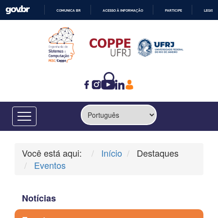
COMUNICA BR
ACESSO À INFORMAÇÃO
PARTICIPE
LEGISL
IR
PARA
O
CONTEÚDO
Você está aqui:
Início
Destaques
Eventos
Notícias