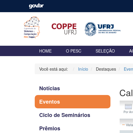
HOME
O PESC
SELEÇÃO
A
Você está aqui:
Início
Destaques
Even
Notícias
Cal
Eventos
Ciclo de Seminários
Vista
Prêmios