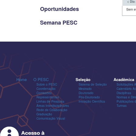
< Dia 
Oportunidades
Sem e
Semana PESC
Home
O PESC
Seleção
Acadêmica
Sobre o PESC
Sistema de Seleção
Solicitações 
Coordenação
Mestrado
Calendário A
Comissões
Doutorado
Disciplinas
Representantes
Pós-Doutorado
Normas e Dire
Linhas de Pesquisa
Iniciação Científica
Publicações
Áreas Interdisciplinares
Turmas
Rede de Colaboração
Graduação
Comunicação Visual