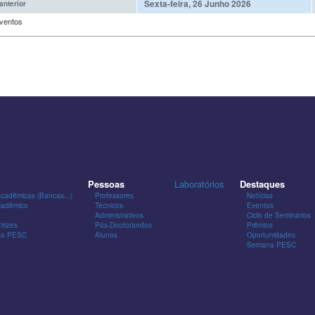
Sexta-feira, 26 Junho 2026
anterior
ventos
Pessoas
Laboratórios
Destaques
Acadêmicas (Bancas...)
Professores
Notícias
cadêmico
Técnicos-
Eventos
Administrativos
Ciclo de Seminários
trizes
Pós-Doutorandos
Prêmios
 do PESC
Alunos
Oportunidades
Semana PESC