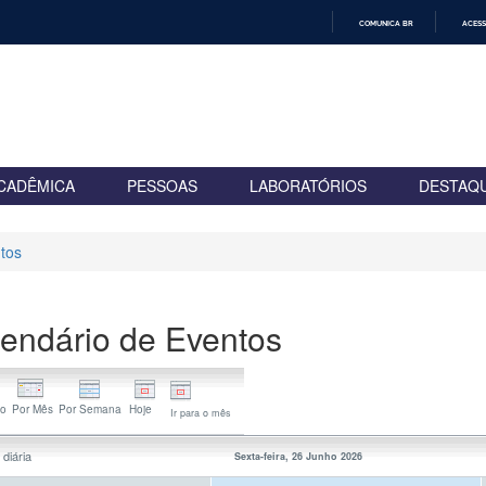
COMUNICA BR
ACESS
IR
PARA
O
CONTEÚDO
CADÊMICA
PESSOAS
LABORATÓRIOS
DESTAQ
tos
endário de Eventos
Ir para o mês
 diária
Sexta-feira, 26 Junho 2026