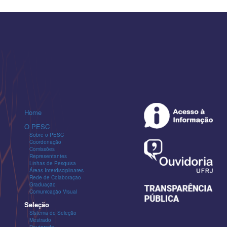
Home
O PESC
Sobre o PESC
Coordenação
Comissões
Representantes
Linhas de Pesquisa
Áreas Interdisciplinares
Rede de Colaboração
Graduação
Comunicação Visual
Seleção
Sistema de Seleção
Mestrado
Doutorado