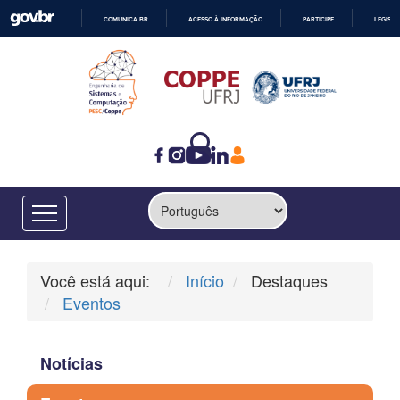
COMUNICA BR
ACESSO À INFORMAÇÃO
PARTICIPE
LEGISL
IR
PARA
O
CONTEÚDO
Você está aqui:
Início
Destaques
Eventos
Notícias