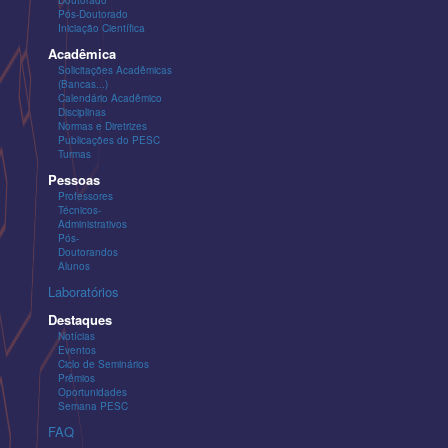
Pós-Doutorado
Iniciação Científica
Acadêmica
Solicitações Acadêmicas
(Bancas...)
Calendário Acadêmico
Disciplinas
Normas e Diretrizes
Publicações do PESC
Turmas
Pessoas
Professores
Técnicos-
Administrativos
Pós-
Doutorandos
Alunos
Laboratórios
Destaques
Notícias
Eventos
Ciclo de Seminários
Prêmios
Oportunidades
Semana PESC
FAQ