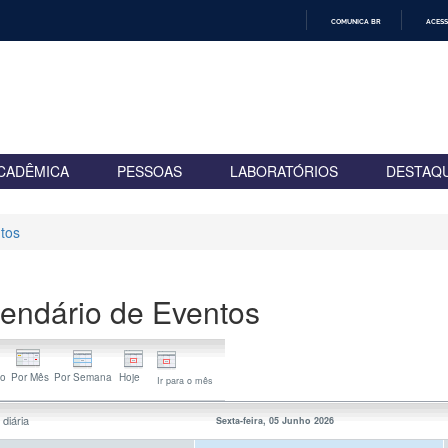
COMUNICA BR
ACESS
IR
PARA
O
CONTEÚDO
CADÊMICA
PESSOAS
LABORATÓRIOS
DESTAQ
tos
endário de Eventos
Ir para o mês
 diária
Sexta-feira, 05 Junho 2026