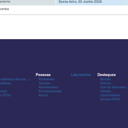
Sexta-feira, 05 Junho 2026
anterior
ventos
Pessoas
Laboratórios
Destaques
Acadêmicas (Bancas...)
Professores
Notícias
cadêmico
Técnicos-
Eventos
Administrativos
Ciclo de Seminários
trizes
Pós-Doutorandos
Prêmios
 do PESC
Alunos
Oportunidades
Semana PESC