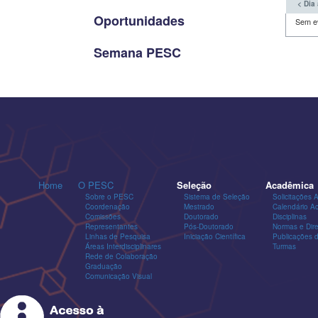
< Dia 
Oportunidades
Sem e
Semana PESC
Home
O PESC
Seleção
Acadêmica
Sobre o PESC
Sistema de Seleção
Solicitações 
Coordenação
Mestrado
Calendário A
Comissões
Doutorado
Disciplinas
Representantes
Pós-Doutorado
Normas e Dire
Linhas de Pesquisa
Iniciação Científica
Publicações
Áreas Interdisciplinares
Turmas
Rede de Colaboração
Graduação
Comunicação Visual