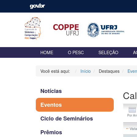
HOME
O PESC
SELEÇÃO
A
Você está aqui:
Início
Destaques
Even
Notícias
Cal
Eventos
Ciclo de Seminários
Vista
Prêmios