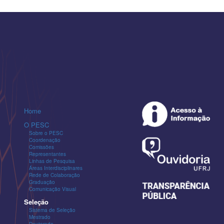
Home
O PESC
Sobre o PESC
Coordenação
Comissões
Representantes
Linhas de Pesquisa
Áreas Interdisciplinares
Rede de Colaboração
Graduação
Comunicação Visual
Seleção
Sistema de Seleção
Mestrado
Doutorado