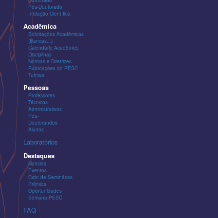
Pós-Doutorado
Iniciação Científica
Acadêmica
Solicitações Acadêmicas
(Bancas...)
Calendário Acadêmico
Disciplinas
Normas e Diretrizes
Publicações do PESC
Turmas
Pessoas
Professores
Técnicos-
Administrativos
Pós-
Doutorandos
Alunos
Laboratórios
Destaques
Notícias
Eventos
Ciclo de Seminários
Prêmios
Oportunidades
Semana PESC
FAQ