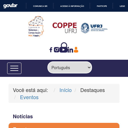
COMUNICA BR
ACESSO À INFORMAÇÃO
PARTICIPE
LEGISL
IR
PARA
O
CONTEÚDO
Você está aqui:
Início
Destaques
Eventos
Notícias