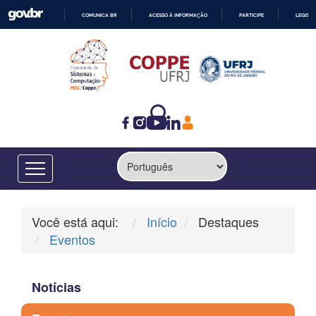
COMUNICA BR
ACESSO À INFORMAÇÃO
PARTICIPE
LEGISL
IR
PARA
O
CONTEÚDO
Você está aqui:
Início
Destaques
Eventos
Notícias