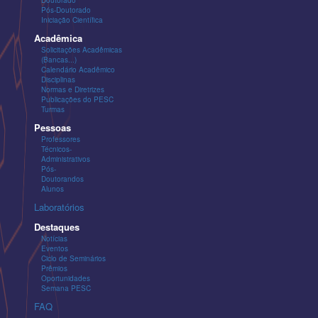
Pós-Doutorado
Iniciação Científica
Acadêmica
Solicitações Acadêmicas
(Bancas...)
Calendário Acadêmico
Disciplinas
Normas e Diretrizes
Publicações do PESC
Turmas
Pessoas
Professores
Técnicos-
Administrativos
Pós-
Doutorandos
Alunos
Laboratórios
Destaques
Notícias
Eventos
Ciclo de Seminários
Prêmios
Oportunidades
Semana PESC
FAQ