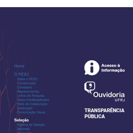
Home
O PESC
Sobre o PESC
Coordenação
Comissões
Representantes
Linhas de Pesquisa
Áreas Interdisciplinares
Rede de Colaboração
Graduação
Comunicação Visual
Seleção
Sistema de Seleção
Mestrado
Doutorado