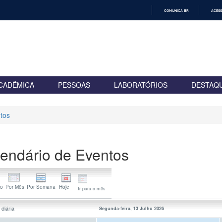
COMUNICA BR
ACESS
IR
PARA
O
CONTEÚDO
CADÊMICA
PESSOAS
LABORATÓRIOS
DESTAQ
tos
endário de Eventos
Ir para o mês
 diária
Segunda-feira, 13 Julho 2026