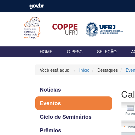
HOME
O PESC
SELEÇÃO
A
Você está aqui:
Início
Destaques
Even
Notícias
Cal
Eventos
Ciclo de Seminários
Vista
Prêmios