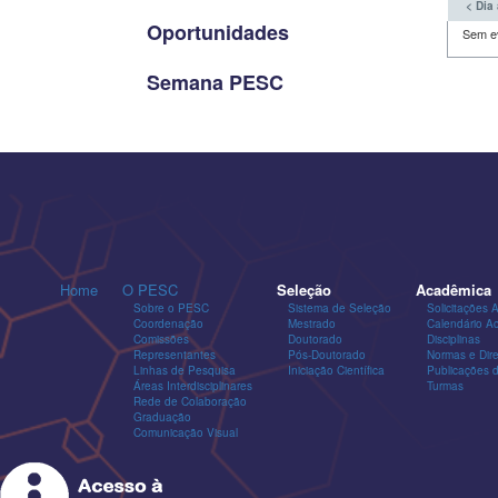
< Dia 
Oportunidades
Sem e
Semana PESC
Home
O PESC
Seleção
Acadêmica
Sobre o PESC
Sistema de Seleção
Solicitações 
Coordenação
Mestrado
Calendário A
Comissões
Doutorado
Disciplinas
Representantes
Pós-Doutorado
Normas e Dire
Linhas de Pesquisa
Iniciação Científica
Publicações
Áreas Interdisciplinares
Turmas
Rede de Colaboração
Graduação
Comunicação Visual