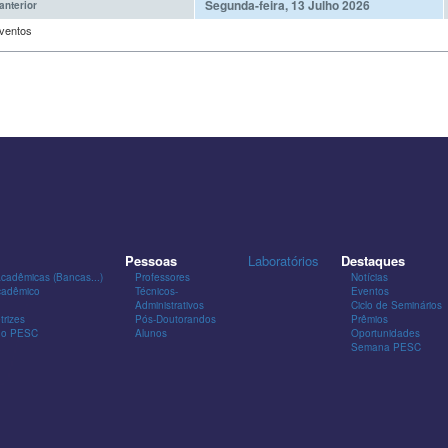
Segunda-feira, 13 Julho 2026
anterior
ventos
Pessoas
Laboratórios
Destaques
Acadêmicas (Bancas...)
Professores
Notícias
cadêmico
Técnicos-
Eventos
Administrativos
Ciclo de Seminários
trizes
Pós-Doutorandos
Prêmios
 do PESC
Alunos
Oportunidades
Semana PESC