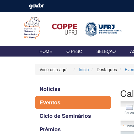
HOME
O PESC
SELEÇÃO
A
Você está aqui:
Início
Destaques
Even
Notícias
Cal
Eventos
Ciclo de Seminários
Vista
Prêmios