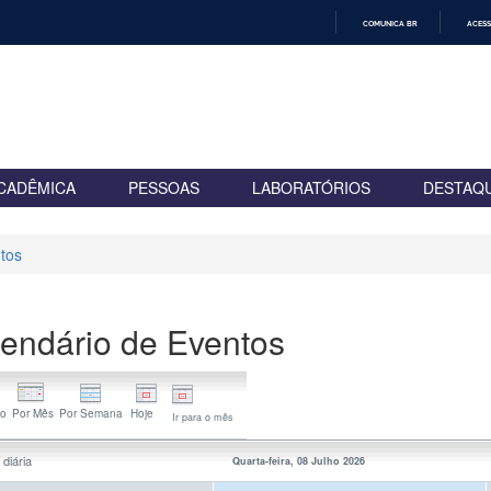
COMUNICA BR
ACESS
IR
PARA
O
CONTEÚDO
CADÊMICA
PESSOAS
LABORATÓRIOS
DESTAQ
tos
endário de Eventos
Ir para o mês
 diária
Quarta-feira, 08 Julho 2026