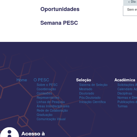
< Dia 
Oportunidades
Sem e
Semana PESC
Home
O PESC
Seleção
Acadêmica
Sobre o PESC
Sistema de Seleção
Solicitações 
Coordenação
Mestrado
Calendário A
Comissões
Doutorado
Disciplinas
Representantes
Pós-Doutorado
Normas e Dire
Linhas de Pesquisa
Iniciação Científica
Publicações
Áreas Interdisciplinares
Turmas
Rede de Colaboração
Graduação
Comunicação Visual