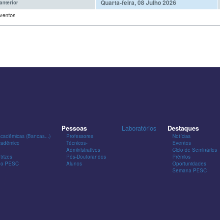
Quarta-feira, 08 Julho 2026
anterior
ventos
Pessoas
Laboratórios
Destaques
Acadêmicas (Bancas...)
Professores
Notícias
cadêmico
Técnicos-
Eventos
Administrativos
Ciclo de Seminários
trizes
Pós-Doutorandos
Prêmios
 do PESC
Alunos
Oportunidades
Semana PESC