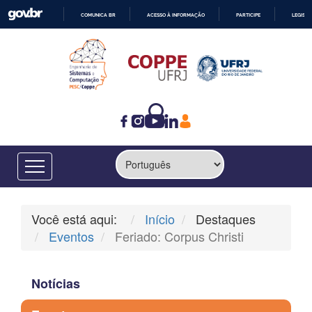
COMUNICA BR
ACESSO À INFORMAÇÃO
PARTICIPE
LEGISL
IR
PARA
O
CONTEÚDO
Você está aqui:
Início
Destaques
Eventos
Feriado: Corpus Christi
Notícias