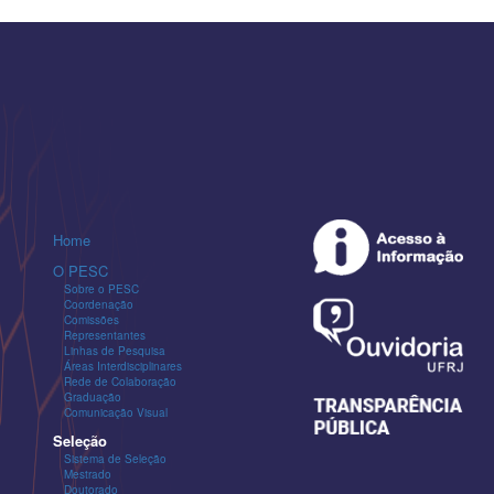
Home
O PESC
Sobre o PESC
Coordenação
Comissões
Representantes
Linhas de Pesquisa
Áreas Interdisciplinares
Rede de Colaboração
Graduação
Comunicação Visual
Seleção
Sistema de Seleção
Mestrado
Doutorado