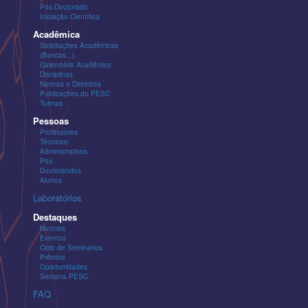
Pós-Doutorado
Iniciação Científica
Acadêmica
Solicitações Acadêmicas
(Bancas...)
Calendário Acadêmico
Disciplinas
Normas e Diretrizes
Publicações do PESC
Turmas
Pessoas
Professores
Técnicos-
Administrativos
Pós-
Doutorandos
Alunos
Laboratórios
Destaques
Notícias
Eventos
Ciclo de Seminários
Prêmios
Oportunidades
Semana PESC
FAQ