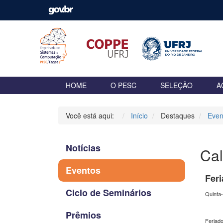
HOME
O PESC
SELEÇÃO
A
Você está aqui:
Início
Destaques
Even
Notícias
Cal
Eventos
Feri
Ciclo de Seminários
Quinta-
Prêmios
Feriado