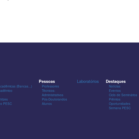
Pessoas
Laboratórios
Destaques
Acadêmicas (Bancas...)
Professores
Notícias
cadêmico
Técnicos-
Eventos
Administrativos
Ciclo de Seminários
trizes
Pós-Doutorandos
Prêmios
 do PESC
Alunos
Oportunidades
Semana PESC