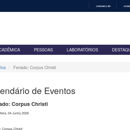
COMUNICA BR
ACESS
IR
PARA
O
CONTEÚDO
CADÊMICA
PESSOAS
LABORATÓRIOS
DESTAQ
tos
Feriado: Corpus Christi
endário de Eventos
ado: Corpus Christi
feira, 04 Junho 2026
: Corpus Christi