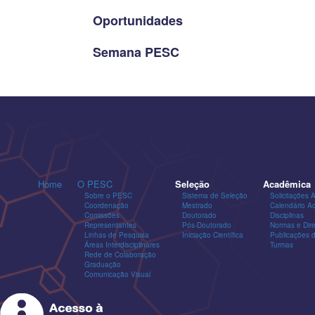
Oportunidades
Semana PESC
Home
O PESC
Seleção
Acadêmica
Sobre o PESC
Sistema de Seleção
Solicitações 
Coordenação
Mestrado
Calendário A
Comissões
Doutorado
Disciplinas
Representantes
Pós-Doutorado
Normas e Dire
Linhas de Pesquisa
Iniciação Científica
Publicações
Áreas Interdisciplinares
Turmas
Rede de Colaboração
Graduação
Comunicação Visual