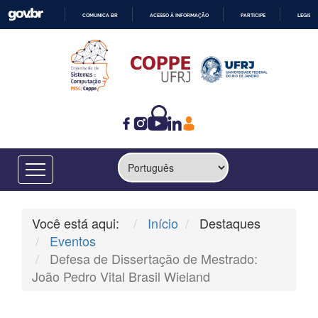
COMUNICA BR
ACESSO À INFORMAÇÃO
PARTICIPE
LEGISL
IR
PARA
O
CONTEÚDO
Você está aqui:
Início
Destaques
Eventos
Defesa de Dissertação de Mestrado:
João Pedro Vital Brasil Wieland