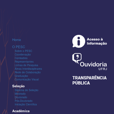
Home
O PESC
Sobre o PESC
Coordenação
Comissões
Representantes
Linhas de Pesquisa
Áreas Interdisciplinares
Rede de Colaboração
Graduação
Comunicação Visual
Seleção
Sistema de Seleção
Mestrado
Doutorado
Pós-Doutorado
Iniciação Científica
Acadêmica