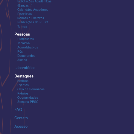
Solicitações Acadêmicas
(Bancas...)
Calendário Acadêmico
Disciplinas
Normas e Diretrizes
Publicações do PESC
Turmas
Pessoas
Professores
Técnicos-
Administrativos
Pós-
Doutorandos
Alunos
Laboratórios
Destaques
Notícias
Eventos
Ciclo de Seminários
Prêmios
Oportunidades
Semana PESC
FAQ
Contato
Acesso