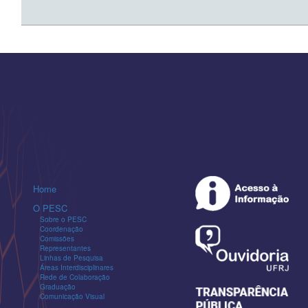
Home
O PESC
Sobre o PESC
Coordenação
Comissões
Representantes
Linhas de Pesquisa
Áreas Interdisciplinares
Rede de Colaboração
Graduação
Comunicação Visual