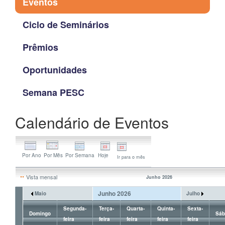
Eventos
Ciclo de Seminários
Prêmios
Oportunidades
Semana PESC
Calendário de Eventos
Ir para o mês
Vista mensal
Junho 2026
Junho 2026
Maio
Julho
Segunda-
Terça-
Quarta-
Quinta-
Sexta-
Domingo
Sáb
feira
feira
feira
feira
feira