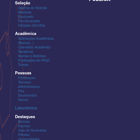
Seleção
Sistema de Seleção
Mestrado
Doutorado
Pós-Doutorado
Iniciação Científica
Acadêmica
Solicitações Acadêmicas
(Bancas...)
Calendário Acadêmico
Disciplinas
Normas e Diretrizes
Publicações do PESC
Turmas
Pessoas
Professores
Técnicos-
Administrativos
Pós-
Doutorandos
Alunos
Laboratórios
Destaques
Notícias
Eventos
Ciclo de Seminários
Prêmios
Oportunidades