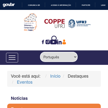
COMUNICA BR
ACESSO À INFORMAÇÃO
PARTICIPE
LEGISL
IR
PARA
O
CONTEÚDO
Você está aqui:
Início
Destaques
Eventos
Notícias