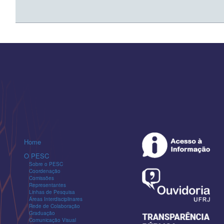
Home
O PESC
Sobre o PESC
Coordenação
Comissões
Representantes
Linhas de Pesquisa
Áreas Interdisciplinares
Rede de Colaboração
Graduação
Comunicação Visual