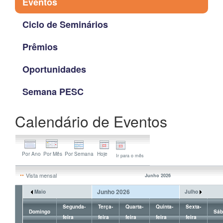
Eventos
Ciclo de Seminários
Prêmios
Oportunidades
Semana PESC
Calendário de Eventos
Ir para o mês
Vista mensal
Junho 2026
Junho 2026
Maio
Julho
Segunda-
Terça-
Quarta-
Quinta-
Sexta-
Domingo
Sáb
feira
feira
feira
feira
feira