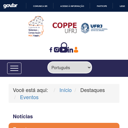
COMUNICA BR
ACESSO À INFORMAÇÃO
PARTICIPE
LEGISL
IR
PARA
O
CONTEÚDO
Você está aqui:
Início
Destaques
Eventos
Notícias