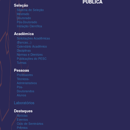
Seleção
Sistema de Seleção
Mestrado
Doutorado
Pós-Doutorado
Iniciação Científica
Acadêmica
Solicitações Acadêmicas
(Bancas...)
Calendário Acadêmico
Disciplinas
Normas e Diretrizes
Publicações do PESC
Turmas
Pessoas
Professores
Técnicos-
Administrativos
Pós-
Doutorandos
Alunos
Laboratórios
Destaques
Notícias
Eventos
Ciclo de Seminários
Prêmios