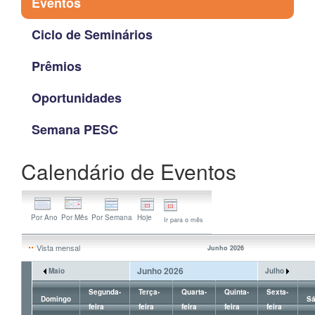
Eventos
Ciclo de Seminários
Prêmios
Oportunidades
Semana PESC
Calendário de Eventos
Ir para o mês
Vista mensal
Junho 2026
Junho 2026
Maio
Julho
Segunda-
Terça-
Quarta-
Quinta-
Sexta-
Domingo
S
feira
feira
feira
feira
feira