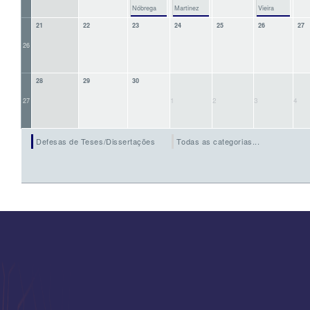
Nóbrega
Martinez
Vieira
21
22
23
24
25
26
27
26
28
29
30
1
2
3
4
27
Defesas de Teses/Dissertações
Todas as categorias...