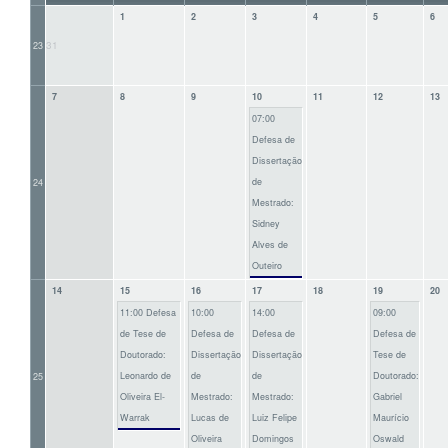
1
2
3
4
5
6
31
23
7
8
9
10
11
12
13
07:00
Defesa de
Dissertação
de
24
Mestrado:
Sidney
Alves de
Outeiro
14
15
16
17
18
19
20
11:00 Defesa
10:00
14:00
09:00
de Tese de
Defesa de
Defesa de
Defesa de
Doutorado:
Dissertação
Dissertação
Tese de
Leonardo de
de
de
Doutorado:
25
Oliveira El-
Mestrado:
Mestrado:
Gabriel
Warrak
Lucas de
Luiz Felipe
Maurício
Oliveira
Domingos
Oswald