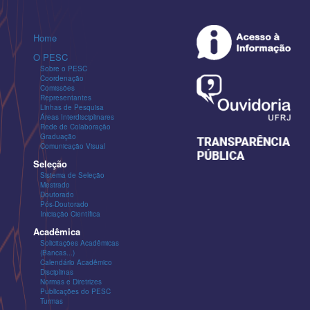
Home
O PESC
Sobre o PESC
Coordenação
Comissões
Representantes
Linhas de Pesquisa
Áreas Interdisciplinares
Rede de Colaboração
Graduação
Comunicação Visual
Seleção
Sistema de Seleção
Mestrado
Doutorado
Pós-Doutorado
Iniciação Científica
Acadêmica
Solicitações Acadêmicas
(Bancas...)
Calendário Acadêmico
Disciplinas
Normas e Diretrizes
Publicações do PESC
Turmas