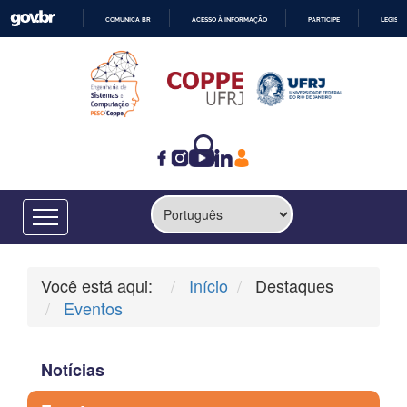
COMUNICA BR
ACESSO À INFORMAÇÃO
PARTICIPE
LEGISL
IR
PARA
O
CONTEÚDO
Você está aqui:
Início
Destaques
Eventos
Notícias