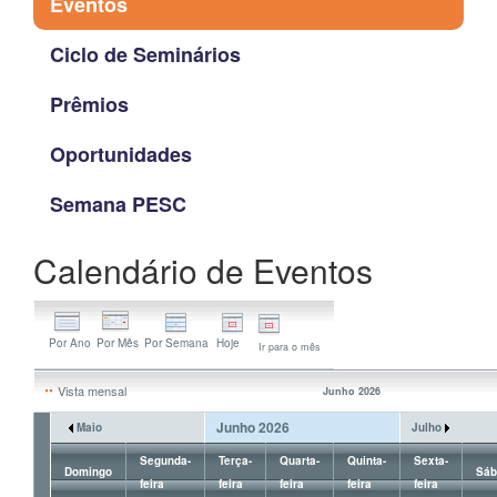
Eventos
Ciclo de Seminários
Prêmios
Oportunidades
Semana PESC
Calendário de Eventos
Ir para o mês
Vista mensal
Junho 2026
Junho 2026
Maio
Julho
Segunda-
Terça-
Quarta-
Quinta-
Sexta-
Domingo
Sáb
feira
feira
feira
feira
feira