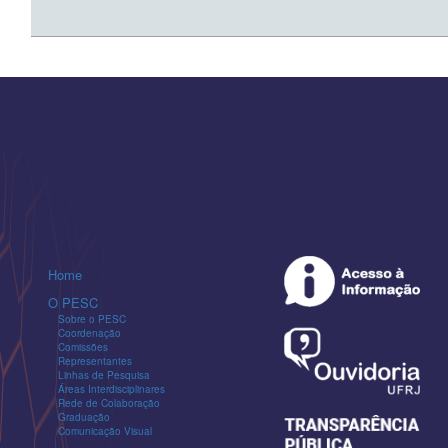
Home
O PESC
Sobre o PESC
Coordenação
Comissões
Representantes
Linhas de Pesquisa
Áreas Interdisciplinares
Rede de Colaboração
Graduação
Comunicação Visual