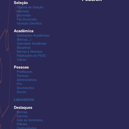
Seleção
Sistema de Seleção
Mestrado
Doutorado
Pós-Doutorado
Iniciação Científica
Acadêmica
Solicitações Acadêmicas
(Bancas...)
Calendário Acadêmico
Disciplinas
Normas e Diretrizes
Publicações do PESC
Turmas
Pessoas
Professores
Técnicos-
Administrativos
Pós-
Doutorandos
Alunos
Laboratórios
Destaques
Notícias
Eventos
Ciclo de Seminários
Prêmios
Oportunidades