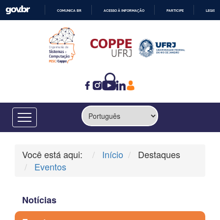
COMUNICA BR
ACESSO À INFORMAÇÃO
PARTICIPE
LEGISL
IR
PARA
O
CONTEÚDO
Você está aqui:
Início
Destaques
Eventos
Notícias