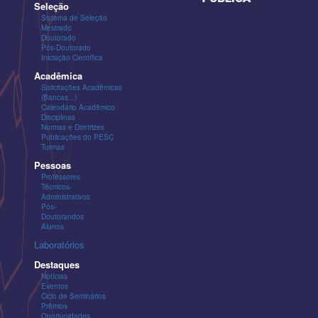
Seleção
Sistema de Seleção
Mestrado
Doutorado
Pós-Doutorado
Iniciação Científica
Acadêmica
Solicitações Acadêmicas
(Bancas...)
Calendário Acadêmico
Disciplinas
Normas e Diretrizes
Publicações do PESC
Turmas
Pessoas
Professores
Técnicos-
Administrativos
Pós-
Doutorandos
Alunos
Laboratórios
Destaques
Notícias
Eventos
Ciclo de Seminários
Prêmios
Oportunidades