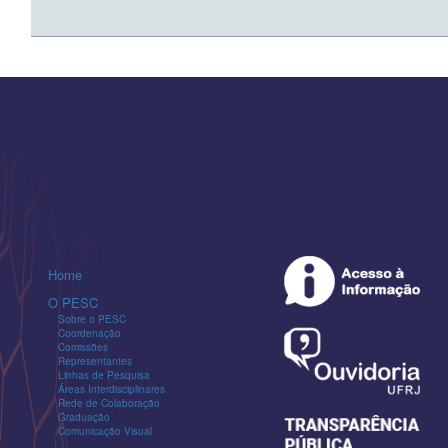
Home
O PESC
Sobre o PESC
Coordenação
Comissões
Representantes
Linhas de Pesquisa
Áreas Interdisciplinares
Rede de Colaboração
Graduação
Comunicação Visual