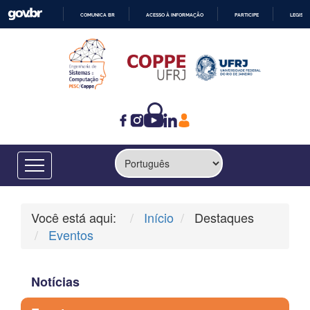
COMUNICA BR
ACESSO À INFORMAÇÃO
PARTICIPE
LEGISL
IR
PARA
O
CONTEÚDO
Você está aqui:
Início
Destaques
Eventos
Notícias