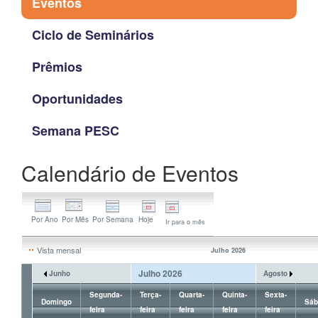
Eventos
Ciclo de Seminários
Prêmios
Oportunidades
Semana PESC
Calendário de Eventos
Ir para o mês
Vista mensal
Julho 2026
Julho 2026
Junho
Agosto
Segunda-
Terça-
Quarta-
Quinta-
Sexta-
Domingo
Sáb
feira
feira
feira
feira
feira