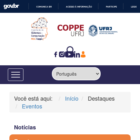
COMUNICA BR
ACESSO À INFORMAÇÃO
PARTICIPE
LEGISL
IR
PARA
O
CONTEÚDO
Você está aqui:
Início
Destaques
Eventos
Notícias