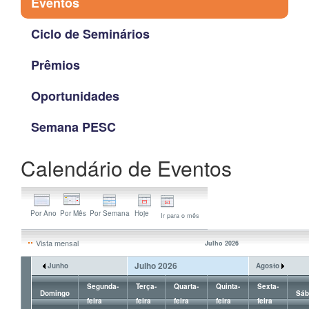
Eventos
Ciclo de Seminários
Prêmios
Oportunidades
Semana PESC
Calendário de Eventos
Ir para o mês
Vista mensal
Julho 2026
Julho 2026
Junho
Agosto
Segunda-
Terça-
Quarta-
Quinta-
Sexta-
Domingo
Sáb
feira
feira
feira
feira
feira