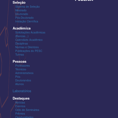
Seleção
Sistema de Seleção
Mestrado
Doutorado
Pós-Doutorado
Iniciação Científica
Acadêmica
Solicitações Acadêmicas
(Bancas...)
Calendário Acadêmico
Disciplinas
Normas e Diretrizes
Publicações do PESC
Turmas
Pessoas
Professores
Técnicos-
Administrativos
Pós-
Doutorandos
Alunos
Laboratórios
Destaques
Notícias
Eventos
Ciclo de Seminários
Prêmios
Oportunidades