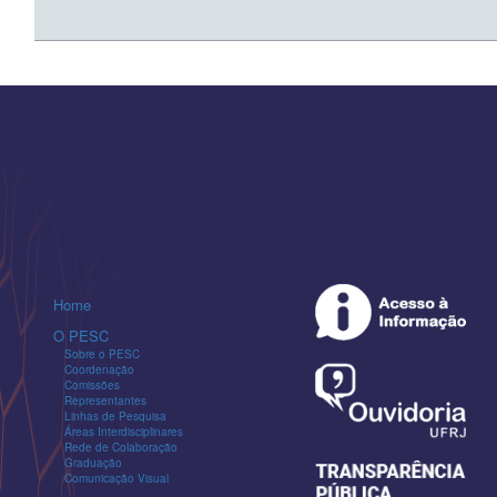
Home
O PESC
Sobre o PESC
Coordenação
Comissões
Representantes
Linhas de Pesquisa
Áreas Interdisciplinares
Rede de Colaboração
Graduação
Comunicação Visual