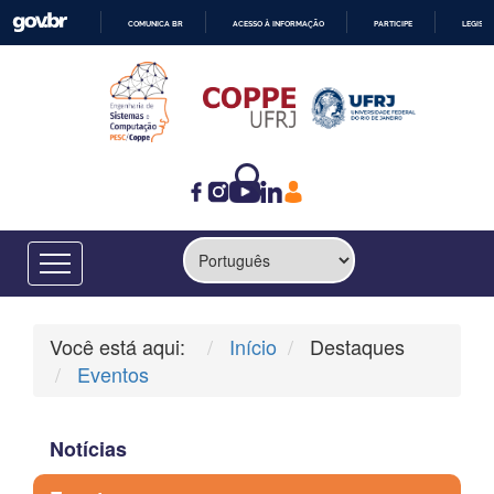
COMUNICA BR
ACESSO À INFORMAÇÃO
PARTICIPE
LEGISL
IR
PARA
O
CONTEÚDO
Você está aqui:
Início
Destaques
Eventos
Notícias