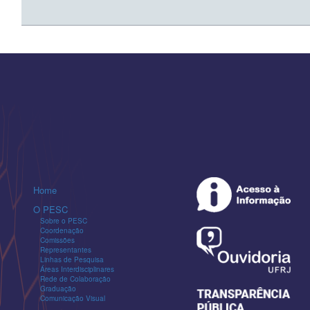
Home
O PESC
Sobre o PESC
Coordenação
Comissões
Representantes
Linhas de Pesquisa
Áreas Interdisciplinares
Rede de Colaboração
Graduação
Comunicação Visual