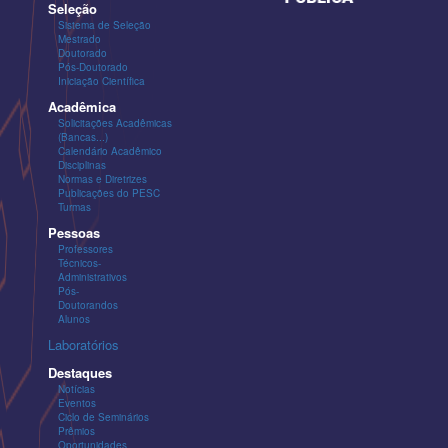
Seleção
Sistema de Seleção
Mestrado
Doutorado
Pós-Doutorado
Iniciação Científica
Acadêmica
Solicitações Acadêmicas
(Bancas...)
Calendário Acadêmico
Disciplinas
Normas e Diretrizes
Publicações do PESC
Turmas
Pessoas
Professores
Técnicos-
Administrativos
Pós-
Doutorandos
Alunos
Laboratórios
Destaques
Notícias
Eventos
Ciclo de Seminários
Prêmios
Oportunidades