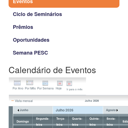
Eventos
Ciclo de Seminários
Prêmios
Oportunidades
Semana PESC
Calendário de Eventos
Ir para o mês
Vista mensal
Julho 2026
Julho 2026
Junho
Agosto
Segunda-
Terça-
Quarta-
Quinta-
Sexta-
Domingo
Sáb
feira
feira
feira
feira
feira